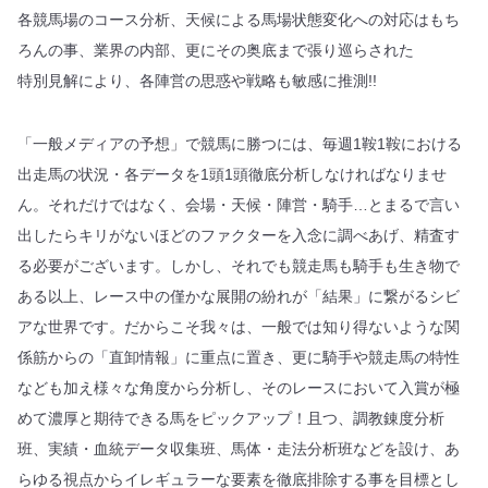
各競馬場のコース分析、天候による馬場状態変化への対応はもち
ろんの事、業界の内部、更にその奥底まで張り巡らされた
特別見解により、各陣営の思惑や戦略も敏感に推測!!
「一般メディアの予想」で競馬に勝つには、毎週1鞍1鞍における
出走馬の状況・各データを1頭1頭徹底分析しなければなりませ
ん。それだけではなく、会場・天候・陣営・騎手…とまるで言い
出したらキリがないほどのファクターを入念に調べあげ、精査す
る必要がございます。しかし、それでも競走馬も騎手も生き物で
ある以上、レース中の僅かな展開の紛れが「結果」に繋がるシビ
アな世界です。だからこそ我々は、一般では知り得ないような関
係筋からの「直卸情報」に重点に置き、更に騎手や競走馬の特性
なども加え様々な角度から分析し、そのレースにおいて入賞が極
めて濃厚と期待できる馬をピックアップ！且つ、調教錬度分析
班、実績・血統データ収集班、馬体・走法分析班などを設け、あ
らゆる視点からイレギュラーな要素を徹底排除する事を目標とし