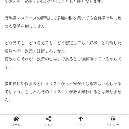
でさえも「必中」の信念で狙うことも可能となります。
万馬券マスターズの情報にて多額の財を築いてる会員様は常に攻
める姿勢を崩しません。
どう見ても、どう考えても、どう想定しても「好機」と判断した
情報への「投資」は惜しみません。
何故ならそれが「投資の心得」であるとご理解頂けているからで
す。
参加費用や投資金というリスクから不安が生じる方もいらしゃる
でしょう。もちろんその「リスク」が必ず報われるとは限りませ
ん。
しかし「成功」する者の殆どがその「リスク」を覚悟しておりま
す。
ホーム
シェア
トップ
サイドバー