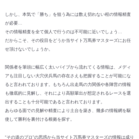
しかし、本気で「勝ち」を狙う為には数え切れない程の情報精査
が必要…
その情報精査を全て個人で行うのは不可能に近いでしょう…
だからこそ、その役目をどうか当サイト万馬券マスターズにお任
せ頂けないでしょうか。
関係者を筆頭に幅広く太いパイプから流れてくる情報は、メディ
アも注目しない大穴伏兵馬の存在さえも把握することが可能にな
ると言われております。もちろん出走馬の力関係や各陣営の情報
も徹底的に見解し、それにより高額輩出が想定されるレースを選
出することも十分可能であると言われております。
あらゆる面での見解や精査により土台を築き、幾多の情報網を駆
使して勝利を裏付ける根拠を探す。
“その道のプロ”の思惑から当サイト万馬券マスターズの情報は成り