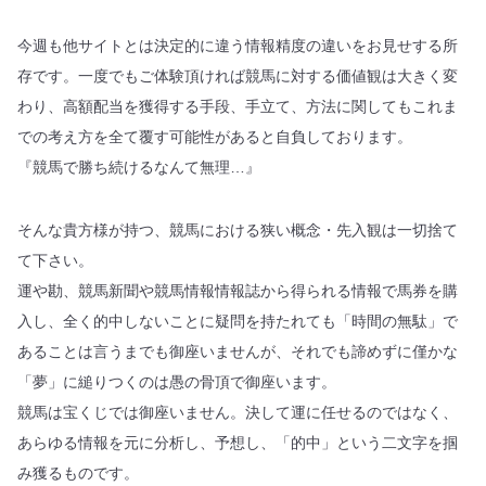
今週も他サイトとは決定的に違う情報精度の違いをお見せする所
存です。一度でもご体験頂ければ競馬に対する価値観は大きく変
わり、高額配当を獲得する手段、手立て、方法に関してもこれま
での考え方を全て覆す可能性があると自負しております。
『競馬で勝ち続けるなんて無理…』
そんな貴方様が持つ、競馬における狭い概念・先入観は一切捨て
て下さい。
運や勘、競馬新聞や競馬情報情報誌から得られる情報で馬券を購
入し、全く的中しないことに疑問を持たれても「時間の無駄」で
あることは言うまでも御座いませんが、それでも諦めずに僅かな
「夢」に縋りつくのは愚の骨頂で御座います。
競馬は宝くじでは御座いません。決して運に任せるのではなく、
あらゆる情報を元に分析し、予想し、「的中」という二文字を掴
み獲るものです。