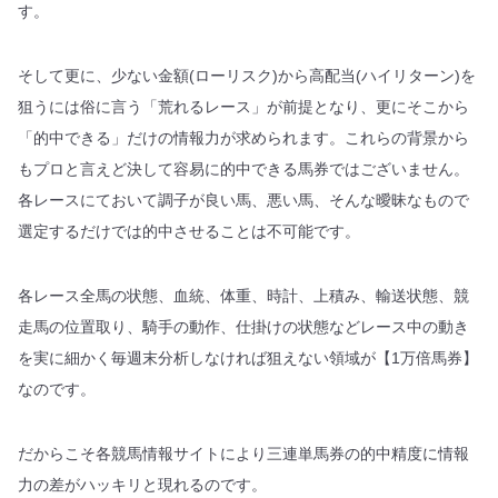
す。
そして更に、少ない金額(ローリスク)から高配当(ハイリターン)を
狙うには俗に言う「荒れるレース」が前提となり、更にそこから
「的中できる」だけの情報力が求められます。これらの背景から
もプロと言えど決して容易に的中できる馬券ではございません。
各レースにておいて調子が良い馬、悪い馬、そんな曖昧なもので
選定するだけでは的中させることは不可能です。
各レース全馬の状態、血統、体重、時計、上積み、輸送状態、競
走馬の位置取り、騎手の動作、仕掛けの状態などレース中の動き
を実に細かく毎週末分析しなければ狙えない領域が【1万倍馬券】
なのです。
だからこそ各競馬情報サイトにより三連単馬券の的中精度に情報
力の差がハッキリと現れるのです。