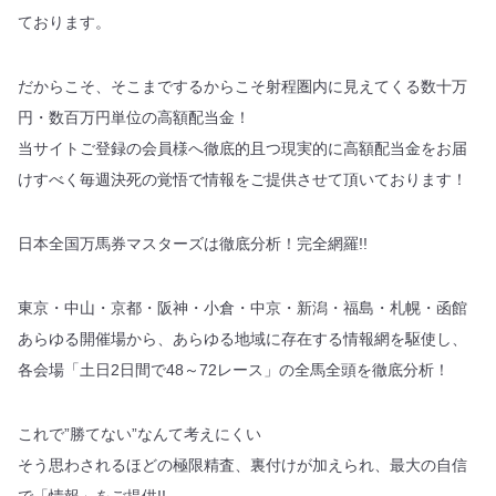
ております。
だからこそ、そこまでするからこそ射程圏内に見えてくる数十万
円・数百万円単位の高額配当金！
当サイトご登録の会員様へ徹底的且つ現実的に高額配当金をお届
けすべく毎週決死の覚悟で情報をご提供させて頂いております！
日本全国万馬券マスターズは徹底分析！完全網羅!!
東京・中山・京都・阪神・小倉・中京・新潟・福島・札幌・函館
あらゆる開催場から、あらゆる地域に存在する情報網を駆使し、
各会場「土日2日間で48～72レース」の全馬全頭を徹底分析！
これで”勝てない”なんて考えにくい
そう思わされるほどの極限精査、裏付けが加えられ、最大の自信
で「情報」をご提供!!