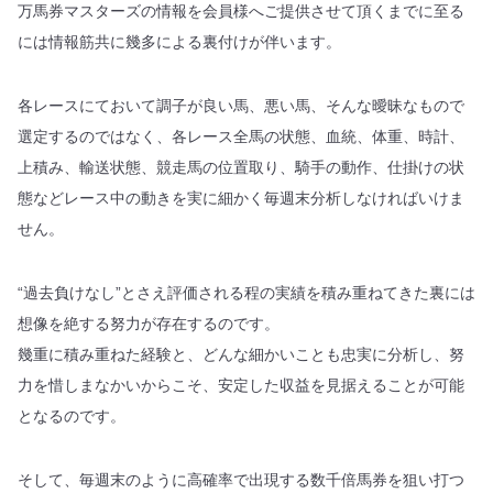
万馬券マスターズの情報を会員様へご提供させて頂くまでに至る
には情報筋共に幾多による裏付けが伴います。
各レースにておいて調子が良い馬、悪い馬、そんな曖昧なもので
選定するのではなく、各レース全馬の状態、血統、体重、時計、
上積み、輸送状態、競走馬の位置取り、騎手の動作、仕掛けの状
態などレース中の動きを実に細かく毎週末分析しなければいけま
せん。
“過去負けなし”とさえ評価される程の実績を積み重ねてきた裏には
想像を絶する努力が存在するのです。
幾重に積み重ねた経験と、どんな細かいことも忠実に分析し、努
力を惜しまなかいからこそ、安定した収益を見据えることが可能
となるのです。
そして、毎週末のように高確率で出現する数千倍馬券を狙い打つ