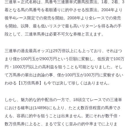
三連単＝正式名称は、馬番号三連勝単式勝馬投票法。1着、2着、3
着となる馬の馬番号を着順通りに的中させる投票法。2004年より
後半4レース限定での発売を開始。2008年より全レースでの発売
を開始。以降、最も低いリスクで最も高いリターンを得る為の手
段として、三連単馬券は必要不可欠な券種と言えます。
三連単の過去最高オッズは29万倍以上にも上っており、それはつ
まり僅か100円玉が2900万円という巨額に変貌し、低投資で100万
円・1000万円以上の高利益を狙うことも可能となりました。そし
て万馬券の輩出は勿論の事、僅か100円玉が100万円に変貌するい
わゆる【1万倍馬券】も今では決して珍しくはありません。
しかし、魅力的な的中配当の一方で、18頭立てレースでの三連単
における確率は(1/4896)にも上り、たとえ数百倍程度の馬券でさ
えも、容易に的中を狙うことは出来ません。更にそれが数千倍・
数万倍馬券に上ると、まるで宝くじ並みの的中率までに上りま