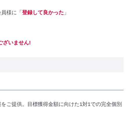
会員様に「
登録して良かった
」
ございません!
をご提供。目標獲得金額に向けた1対1での完全個別