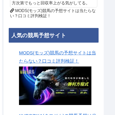
方次第でもっと回収率上がる気がしてる。
MODS(モッズ)競馬の予想サイトは当たらな
い？口コミ評判検証！
人気の競馬予想サイト
MODS(モッズ)競馬の予想サイトは当
たらない？口コミ評判検証！