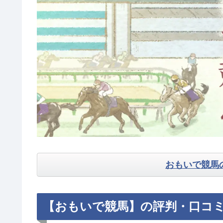
おもいで競馬の
【おもいで競馬】の評判・口コ