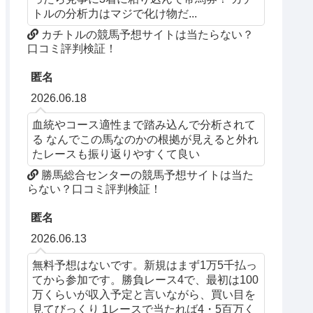
トルの分析力はマジで化け物だ...
カチトルの競馬予想サイトは当たらない？
口コミ評判検証！
匿名
2026.06.18
血統やコース適性まで踏み込んで分析されて
る なんでこの馬なのかの根拠が見えると外れ
たレースも振り返りやすくて良い
勝馬総合センターの競馬予想サイトは当た
らない？口コミ評判検証！
匿名
2026.06.13
無料予想はないです。新規はまず1万5千払っ
てから参加です。勝負レース4で、最初は100
万くらいが収入予定と言いながら、買い目を
見てびっくり 1レースで当たれば4・5百万く