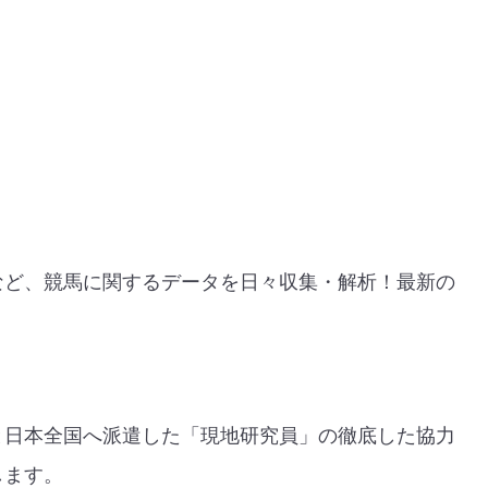
など、競馬に関するデータを日々収集・解析！最新の
と日本全国へ派遣した「現地研究員」の徹底した協力
します。