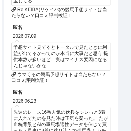
宝してる
Re:KEIBA(リケイバ)の競馬予想サイトは当
たらない？口コミ評判検証！
匿名
2026.07.09
予想サイト見てるとトータルで見たときに利
益が出てるかってのが本当に大事だと思う 提
供本数が多いほど、実はマイナス要因になる
んじゃないかな
ウマくるの競馬予想サイトは当たらない？
口コミ評判検証！
匿名
2026.06.23
先週のレース16番人気の伏兵をシレっと3着
に入れてたのを見た時は正気を疑った。 だが
血統背景とAIの重馬場適性データを信じて買
ったら見事に3着に粘り込んで帯馬券！ カチ