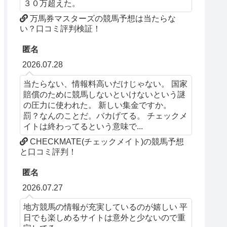
３０万超えた。
万馬券マスターズの競馬予想は当たらな
い？口コミ評判検証！
匿名
2026.07.28
当たらない、情報料高いだけじゃない。 国家
賠償のために競馬しないといけないという謎
の圧力に使われた。 新しい集金ですか。
罰？なんのことだ。バカげてる。 チェックメ
イトは終わってるという意味で...
CHECKMATE(チェックメイト)の競馬予想
と口コミ評判！
匿名
2026.07.27
地方競馬の情報が充実しているのが嬉しい 平
日でも楽しめるサイトは意外と少ないので重