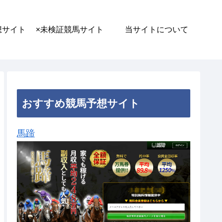
想サイト
×未検証競馬サイト
当サイトについて
おすすめ競馬予想サイト
馬蹄