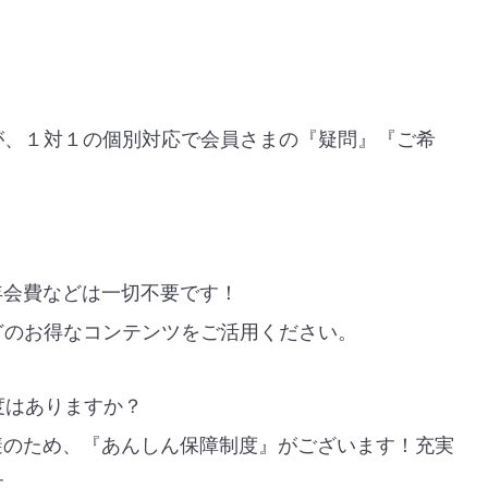
が、１対１の個別対応で会員さまの『疑問』『ご希
年会費などは一切不要です！
どのお得なコンテンツをご活用ください。
度はありますか？
避のため、『あんしん保障制度』がございます！充実
す。