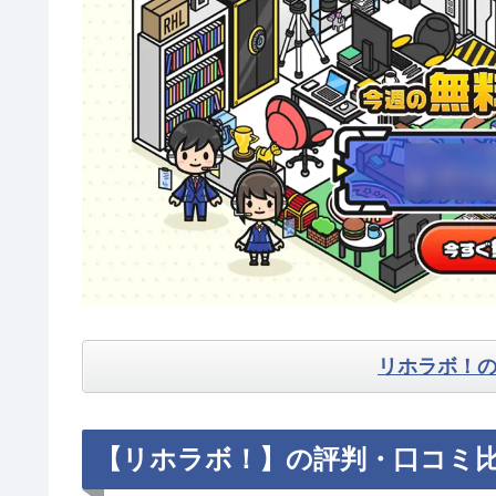
リホラボ！の
【リホラボ！】の評判・口コミ