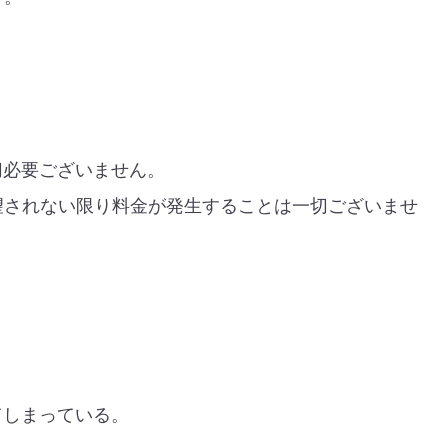
切必要ございません。
望されない限り料金が発生することは一切ございませ
てしまっている。