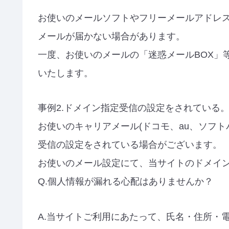
お使いのメールソフトやフリーメールアドレ
メールが届かない場合があります。
一度、お使いのメールの「迷惑メールBOX」
いたします。
事例2.ドメイン指定受信の設定をされている
お使いのキャリアメール(ドコモ、au、ソフ
受信の設定をされている場合がございます。
お使いのメール設定にて、当サイトのドメイン「r
Q.個人情報が漏れる心配はありませんか？
A.当サイトご利用にあたって、氏名・住所・