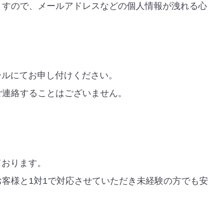
ますので、メールアドレスなどの個人情報が洩れる心
ールにてお申し付けください。
ご連絡することはございません。
ております。
客様と1対1で対応させていただき未経験の方でも安