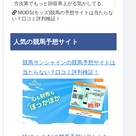
方次第でもっと回収率上がる気がしてる。
MODS(モッズ)競馬の予想サイトは当たらな
い？口コミ評判検証！
人気の競馬予想サイト
競馬サンシャインの競馬予想サイトは
当たらない？口コミ評判検証！