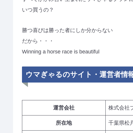
いつ買うの？
勝つ喜びは勝った者にしか分からない
だから・・・
Winning a horse race is beautiful
ウマぎゃるのサイト・運営者情
運営会社
株式会社
所在地
千葉県松戸