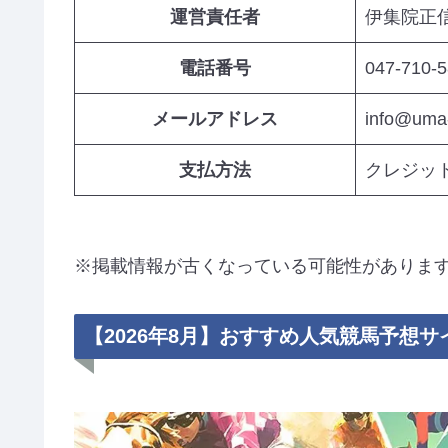
運営責任者
伊集院正
電話番号
047-710-
メールアドレス
info@uma
支払方法
クレジッ
※掲載情報が古くなっている可能性がありま
【2026年8月】おすすめ人気競馬予想サ