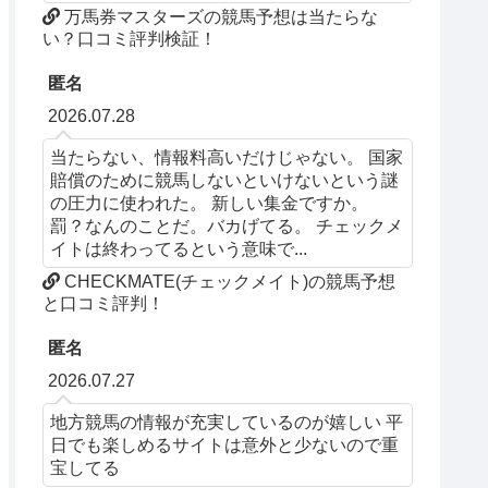
万馬券マスターズの競馬予想は当たらな
い？口コミ評判検証！
匿名
2026.07.28
当たらない、情報料高いだけじゃない。 国家
賠償のために競馬しないといけないという謎
の圧力に使われた。 新しい集金ですか。
罰？なんのことだ。バカげてる。 チェックメ
イトは終わってるという意味で...
CHECKMATE(チェックメイト)の競馬予想
と口コミ評判！
匿名
2026.07.27
地方競馬の情報が充実しているのが嬉しい 平
日でも楽しめるサイトは意外と少ないので重
宝してる