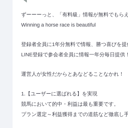
ずーーーっと、「有料級」情報が無料でもら
Winning a horse race is beautiful
登録者全員に1年分無料で情報、勝つ喜びを提
LINE登録で参会者全員に情報一年分毎日提供
運営人が女性だからとあなどることなかれ！
1.【ユーザーに選ばれる】を実現
競馬において的中・利益は最も重要です。
プラン選定～利益獲得までの道筋など徹底し手