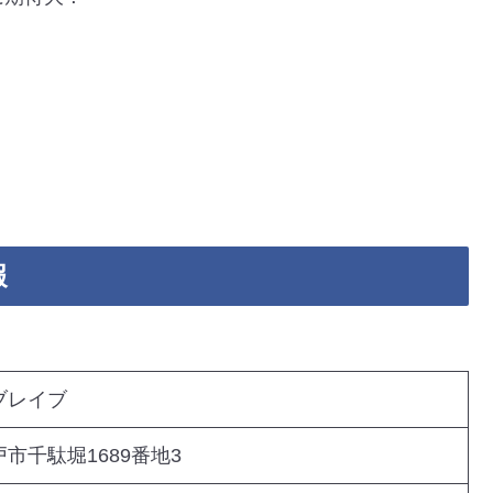
報
ブレイブ
市千駄堀1689番地3