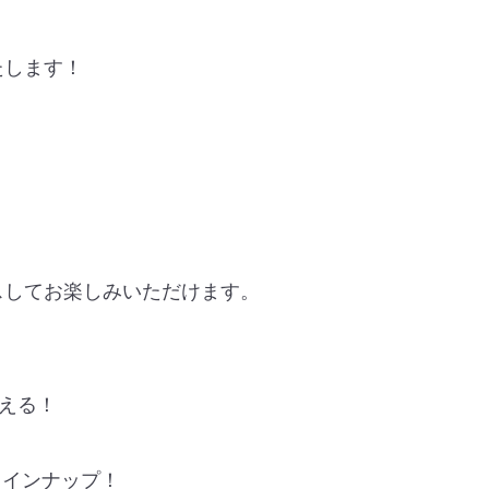
たします！
スしてお楽しみいただけます。
らえる！
ラインナップ！