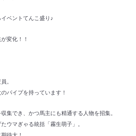
イベントてんこ盛り♪
益が変化！！
！
査員。
太のパイプを持っています！
を収集でき、かつ馬主にも精通する人物を招集。
げたウマぎゃる統括「霧生萌子」。
に期待大！