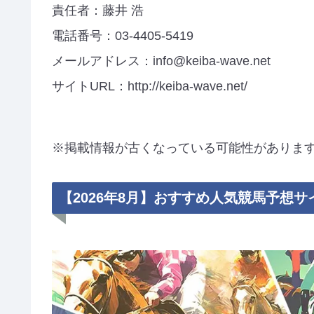
責任者：藤井 浩
電話番号：03-4405-5419
メールアドレス：info@keiba-wave.net
サイトURL：http://keiba-wave.net/
※掲載情報が古くなっている可能性がありま
【2026年8月】おすすめ人気競馬予想サ