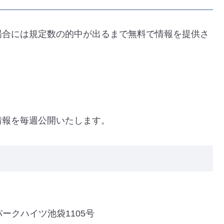
場合には規定数の的中が出るまで無料で情報を提供さ
情報を毎週公開いたします。
パークハイツ池袋1105号