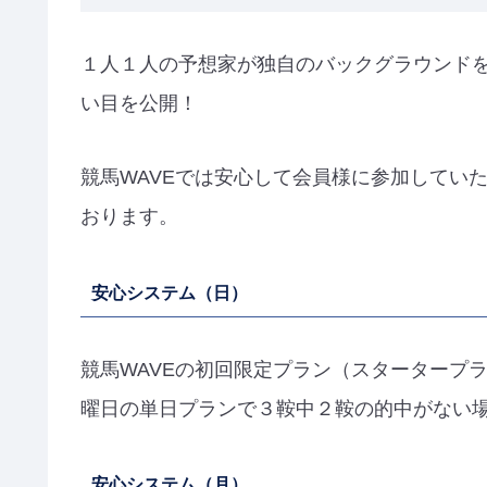
１人１人の予想家が独自のバックグラウンド
い目を公開！
競馬WAVEでは安心して会員様に参加してい
おります。
安心システム（日）
競馬WAVEの初回限定プラン（スタータープ
曜日の単日プランで３鞍中２鞍の的中がない
安心システム（月）