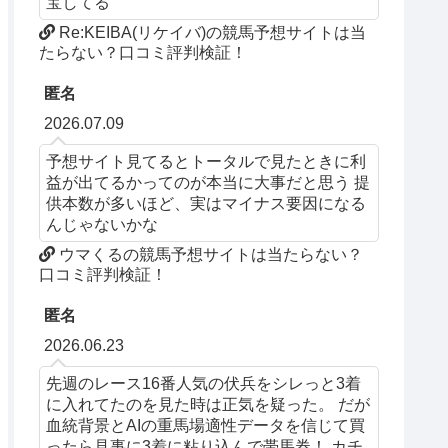
宝してる
Re:KEIBA(リケイバ)の競馬予想サイトは当
たらない？口コミ評判検証！
匿名
2026.07.09
予想サイト見てるとトータルで見たときに利
益が出てるかってのが本当に大事だと思う 提
供本数が多いほど、実はマイナス要因になる
んじゃないかな
ウマくるの競馬予想サイトは当たらない？
口コミ評判検証！
匿名
2026.06.23
先週のレース16番人気の伏兵をシレっと3着
に入れてたのを見た時は正気を疑った。 だが
血統背景とAIの重馬場適性データを信じて買
ったら見事に3着に粘り込んで帯馬券！ カチ