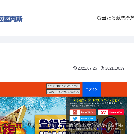
◎当たる競馬予
2022.07.26
2021.10.29