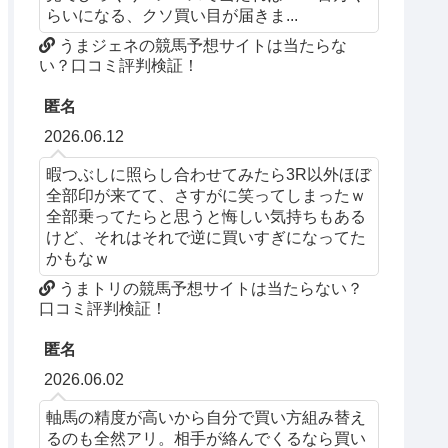
らいになる、クソ買い目が届きま...
うまジェネの競馬予想サイトは当たらな
い？口コミ評判検証！
匿名
2026.06.12
暇つぶしに照らし合わせてみたら3R以外ほぼ
全部印が来てて、さすがに笑ってしまったｗ
全部乗ってたらと思うと悔しい気持ちもある
けど、それはそれで逆に買いすぎになってた
かもなｗ
うまトリの競馬予想サイトは当たらない？
口コミ評判検証！
匿名
2026.06.02
軸馬の精度が高いから自分で買い方組み替え
るのも全然アリ。相手が絡んでくるなら買い