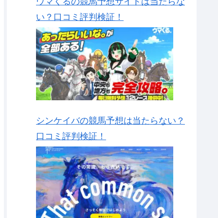
ウマくるの競馬予想サイトは当たらな
い？口コミ評判検証！
シンケイバの競馬予想は当たらない？
口コミ評判検証！