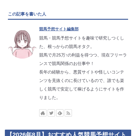
この記事を書いた人
競馬予想サイト編集部
競馬・競馬予想サイトを趣味で研究しつくし
た、根っからの競馬オタク。
競馬で月25万↑の利益を得つつ、現在フリーラ
ンスで競馬関係のお仕事中！
長年の経験から、悪質サイトや怪しいコンテ
ンツを見抜くのに長けているので、誰でも楽
しく競馬で安定して稼げるようにサイトを作
りました。
【2026年8月】おすすめ人気競馬予想サイト