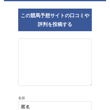
この競馬予想サイトの口コミや
評判を投稿する
名前