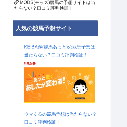
MODS(モッズ)競馬の予想サイトは当
たらない？口コミ評判検証！
人気の競馬予想サイト
KEIBA@(競馬あっと)の競馬予想は
当たらない？口コミ評判検証！
ウマくるの競馬予想は当たらない？
口コミ評判検証！