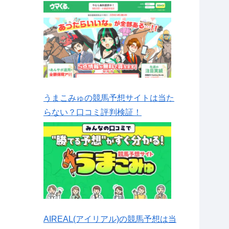
うまこみゅの競馬予想サイトは当た
らない？口コミ評判検証！
AIREAL(アイリアル)の競馬予想は当