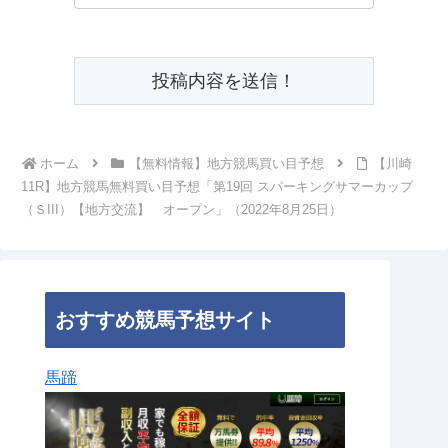
ホーム
【無料情報】地方競馬買い目予想
【川崎
11R】地方競馬無料買い目予想「第19回 スパーキングサマーカップ
（ＳIII）【地方交流】 オープン」（2022年8月25日）
おすすめ競馬予想サイト
馬蹄