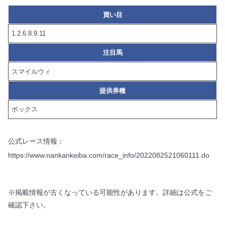
買い目
1.2.6.8.9.11
注目馬
スマイルウィ
提供券種
ボックス
公式レース情報：
https://www.nankankeiba.com/race_info/2022082521060111.do
※掲載情報が古くなっている可能性があります。詳細は公式をご
確認下さい。