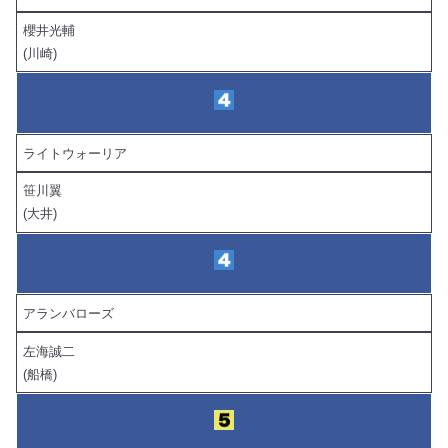
櫻井光輔
(川崎)
ライトウォーリア
笹川翼
(大井)
アランバローズ
左海誠二
(船橋)