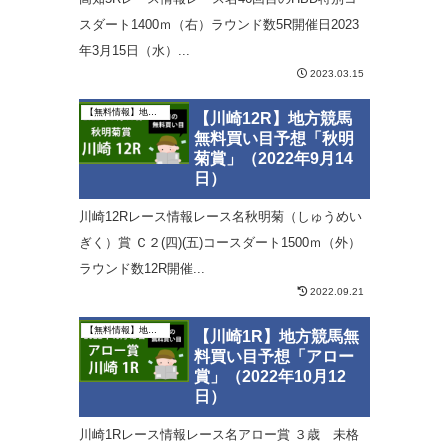
スダート1400ｍ（右）ラウンド数5R開催日2023
年3月15日（水）...
2023.03.15
【無料情報】地方競馬買い目予想
【川崎12R】地方競馬
無料買い目予想「秋明
菊賞」（2022年9月14
日）
川崎12Rレース情報レース名秋明菊（しゅうめい
ぎく）賞 Ｃ２(四)(五)コースダート1500ｍ（外）
ラウンド数12R開催...
2022.09.21
【無料情報】地方競馬買い目予想
【川崎1R】地方競馬無
料買い目予想「アロー
賞」（2022年10月12
日）
川崎1Rレース情報レース名アロー賞 ３歳 未格