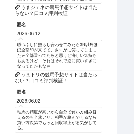
うまジェネの競馬予想サイトは当た
らない？口コミ評判検証！
匿名
2026.06.12
暇つぶしに照らし合わせてみたら3R以外ほ
ぼ全部印が来てて、さすがに笑ってしまっ
たｗ全部乗ってたらと思うと悔しい気持ち
もあるけど、それはそれで逆に買いすぎに
なってたかもなｗ
うまトリの競馬予想サイトは当たら
ない？口コミ評判検証！
匿名
2026.06.02
軸馬の精度が高いから自分で買い方組み替
えるのも全然アリ。相手が絡んでくるなら
買い方次第でもっと回収率上がる気がして
る。