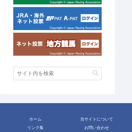
ホーム
当サイトについて
リンク集
お問い合わせ