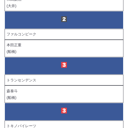
(大井)
ファルコンビーク
本田正重
(船橋)
トランセンデンス
森泰斗
(船橋)
トキノパイレーツ