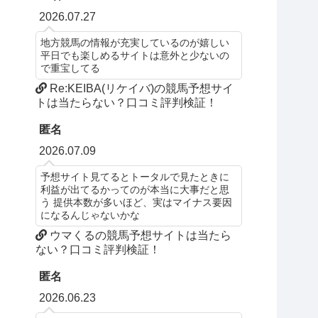
2026.07.27
地方競馬の情報が充実しているのが嬉しい
平日でも楽しめるサイトは意外と少ないの
で重宝してる
Re:KEIBA(リケイバ)の競馬予想サイ
トは当たらない？口コミ評判検証！
匿名
2026.07.09
予想サイト見てるとトータルで見たときに
利益が出てるかってのが本当に大事だと思
う 提供本数が多いほど、実はマイナス要因
になるんじゃないかな
ウマくるの競馬予想サイトは当たら
ない？口コミ評判検証！
匿名
2026.06.23