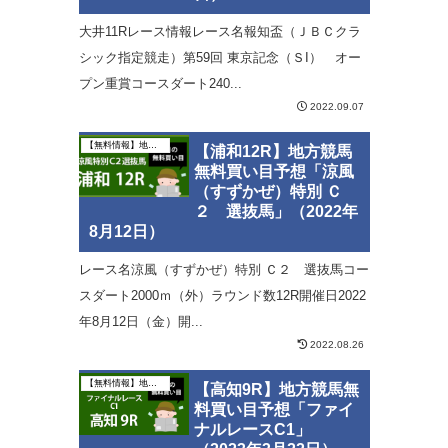
大井11Rレース情報レース名報知盃（ＪＢＣクラ
シック指定競走）第59回 東京記念（ＳI） オー
プン重賞コースダート240...
2022.09.07
【無料情報】地方競馬買い目予想
【浦和12R】地方競馬
無料買い目予想「涼風
（すずかぜ）特別 Ｃ
２ 選抜馬」（2022年
8月12日）
レース名涼風（すずかぜ）特別 Ｃ２ 選抜馬コー
スダート2000ｍ（外）ラウンド数12R開催日2022
年8月12日（金）開...
2022.08.26
【無料情報】地方競馬買い目予想
【高知9R】地方競馬無
料買い目予想「ファイ
ナルレースC1」