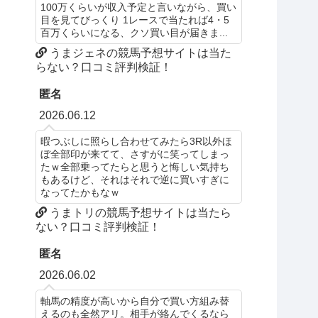
100万くらいが収入予定と言いながら、買い
目を見てびっくり 1レースで当たれば4・5
百万くらいになる、クソ買い目が届きま...
うまジェネの競馬予想サイトは当た
らない？口コミ評判検証！
匿名
2026.06.12
暇つぶしに照らし合わせてみたら3R以外ほ
ぼ全部印が来てて、さすがに笑ってしまっ
たｗ全部乗ってたらと思うと悔しい気持ち
もあるけど、それはそれで逆に買いすぎに
なってたかもなｗ
うまトリの競馬予想サイトは当たら
ない？口コミ評判検証！
匿名
2026.06.02
軸馬の精度が高いから自分で買い方組み替
えるのも全然アリ。相手が絡んでくるなら