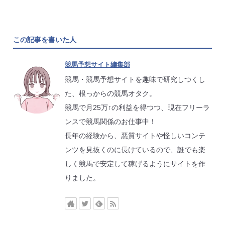
この記事を書いた人
競馬予想サイト編集部
競馬・競馬予想サイトを趣味で研究しつくし
た、根っからの競馬オタク。
競馬で月25万↑の利益を得つつ、現在フリーラ
ンスで競馬関係のお仕事中！
長年の経験から、悪質サイトや怪しいコンテ
ンツを見抜くのに長けているので、誰でも楽
しく競馬で安定して稼げるようにサイトを作
りました。