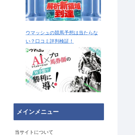
ウマッシュの競馬予想は当たらな
い？口コミ評判検証！
メインメニュー
当サイトについて