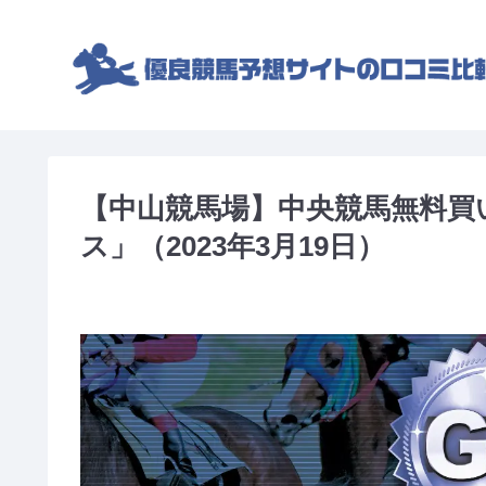
【中山競馬場】中央競馬無料買
ス」（2023年3月19日）