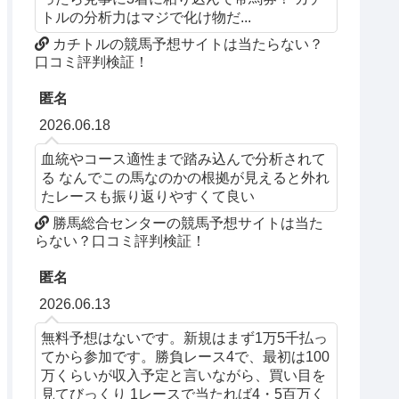
トルの分析力はマジで化け物だ...
カチトルの競馬予想サイトは当たらない？
口コミ評判検証！
匿名
2026.06.18
血統やコース適性まで踏み込んで分析されて
る なんでこの馬なのかの根拠が見えると外れ
たレースも振り返りやすくて良い
勝馬総合センターの競馬予想サイトは当た
らない？口コミ評判検証！
匿名
2026.06.13
無料予想はないです。新規はまず1万5千払っ
てから参加です。勝負レース4で、最初は100
万くらいが収入予定と言いながら、買い目を
見てびっくり 1レースで当たれば4・5百万く