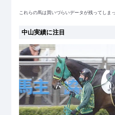
これらの馬は買いづらいデータが残ってしま
中山実績に注目