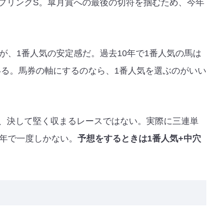
プリングS。皐月賞への最後の切符を掴むため、今年
が、1番人気の安定感だ。過去10年で1番人気の馬は
でいる。馬券の軸にするのなら、1番人気を選ぶのがいい
て、決して堅く収まるレースではない。実際に三連単
0年で一度しかない。
予想をするときは1番人気+中穴