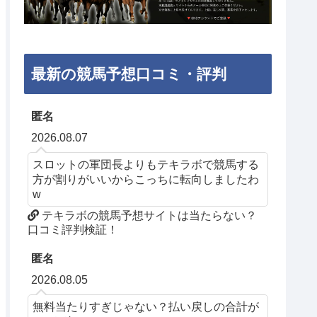
最新の競馬予想口コミ・評判
匿名
2026.08.07
スロットの軍団長よりもテキラボで競馬する
方が割りがいいからこっちに転向しましたわ
w
テキラボの競馬予想サイトは当たらない？
口コミ評判検証！
匿名
2026.08.05
無料当たりすぎじゃない？払い戻しの合計が