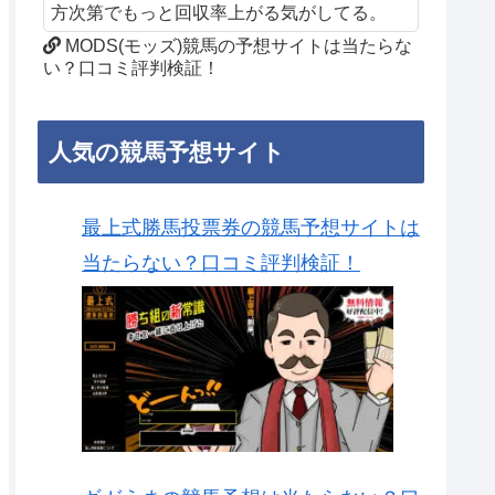
方次第でもっと回収率上がる気がしてる。
MODS(モッズ)競馬の予想サイトは当たらな
い？口コミ評判検証！
人気の競馬予想サイト
最上式勝馬投票券の競馬予想サイトは
当たらない？口コミ評判検証！