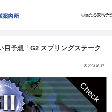
◎当たる競馬予
い目予想「G2 スプリングステーク
2023.03.17