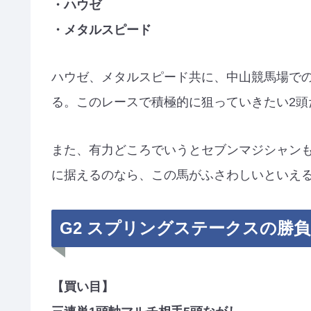
・ハウゼ
・メタルスピード
ハウゼ、メタルスピード共に、中山競馬場での
る。このレースで積極的に狙っていきたい2頭
また、有力どころでいうとセブンマジシャンも
に据えるのなら、この馬がふさわしいといえ
G2 スプリングステークスの勝
【買い目】