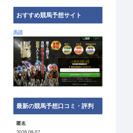
おすすめ競馬予想サイト
馬蹄
最新の競馬予想口コミ・評判
匿名
2026.08.07