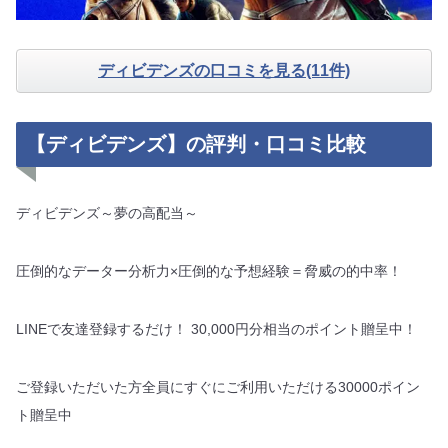
ディビデンズの口コミを見る(11件)
【ディビデンズ】の評判・口コミ比較
ディビデンズ～夢の高配当～
圧倒的なデーター分析力×圧倒的な予想経験＝脅威の的中率！
LINEで友達登録するだけ！ 30,000円分相当のポイント贈呈中！
ご登録いただいた方全員にすぐにご利用いただける30000ポイン
ト贈呈中