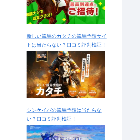
新しい競馬のカタチの競馬予想サイ
トは当たらない？口コミ評判検証！
シンケイバの競馬予想は当たらな
い？口コミ評判検証！