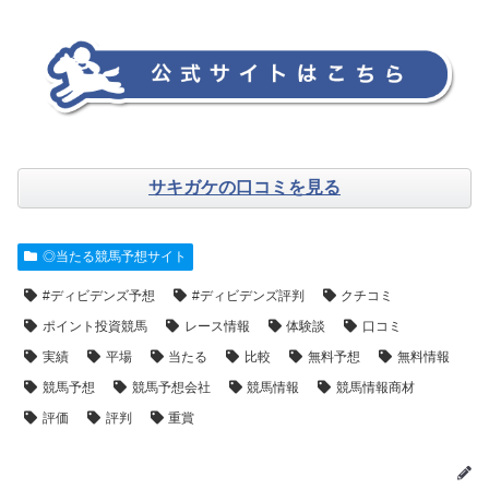
サキガケの口コミを見る
◎当たる競馬予想サイト
#ディビデンズ予想
#ディビデンズ評判
クチコミ
ポイント投資競馬
レース情報
体験談
口コミ
実績
平場
当たる
比較
無料予想
無料情報
競馬予想
競馬予想会社
競馬情報
競馬情報商材
評価
評判
重賞