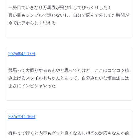
一発目でいきなり万馬券が飛び出してびっくりした！
買い目もシンプルで迷わないし、自分で悩んで外してた時間が
今ではアホらしく思える
2025年4月17日
競馬って大振りするもんやと思ってたけど、ここはコツコツ積
み上げるスタイルもちゃんとあって、自分みたいな慎重派には
まさにドンピシャやった
2025年4月16日
有料まで行くと内容もグッと良くなるし担当の対応もなんか前