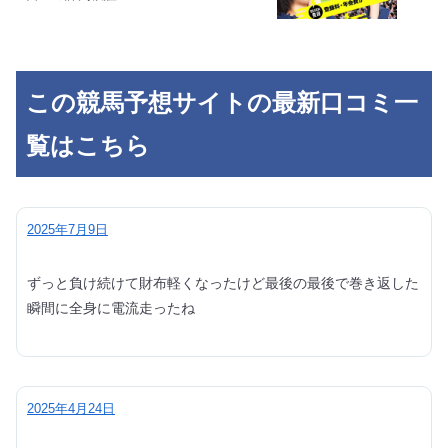
この競馬予想サイトの最新口コミ一
覧はこちら
2025年7月9日
ずっと負け続けて財布軽くなったけど最後の最後で巻き返した
瞬間に全身に電流走ったね
2025年4月24日