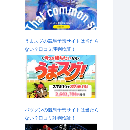
うまスグの競馬予想サイトは当たら
ない？口コミ評判検証！
バツグンの競馬予想サイトは当たら
ない？口コミ評判検証！