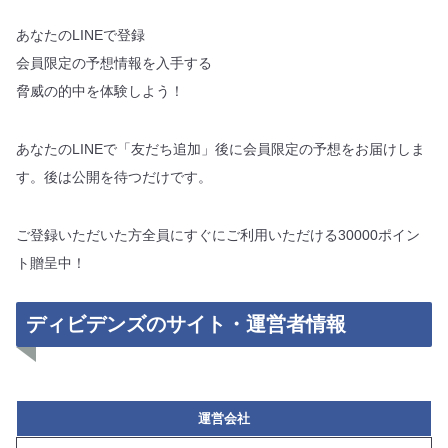
あなたのLINEで登録
会員限定の予想情報を入手する
脅威の的中を体験しよう！
あなたのLINEで「友だち追加」後に会員限定の予想をお届けしま
す。後は公開を待つだけです。
ご登録いただいた方全員にすぐにご利用いただける30000ポイン
ト贈呈中！
ディビデンズのサイト・運営者情報
運営会社