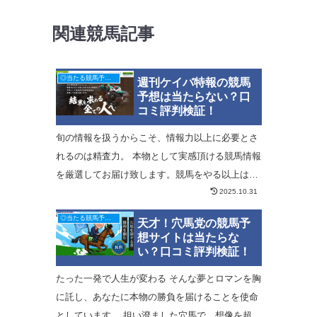
関連競馬記事
◎当たる競馬予想サイト
週刊ケイバ特報の競馬
予想は当たらない？口
コミ評判検証！
旬の情報を扱うからこそ、情報力以上に必要とさ
れるのは精査力。 本物として実感頂ける競馬情報
を厳選してお届け致します。競馬をやる以上は、
2025.10.31
しっかり馬券を的中させて、利益を得て頂かなけ
ればなりません。
◎当たる競馬予想サイト
天才！穴馬党の競馬予
想サイトは当たらな
い？口コミ評判検証！
たった一発で人生が変わる そんな夢とロマンを胸
に託し、あなたに本物の勝負を届けることを使命
としています。 担い澄ました穴馬で、想像を超え