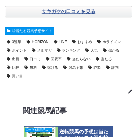
サキガケの口コミを見る
◎当たる競馬予想サイト
3連単
HORIZON
LINE
おすすめ
ホライズン
ポイント
メルマガ
ランキング
人気
儲かる
出目
口コミ
回収率
当たらない
当たる
比較
無料
稼げる
競馬予想
詐欺
評判
買い目
関連競馬記事
◎当たる競馬予想サイト
逆転競馬の予想は当た