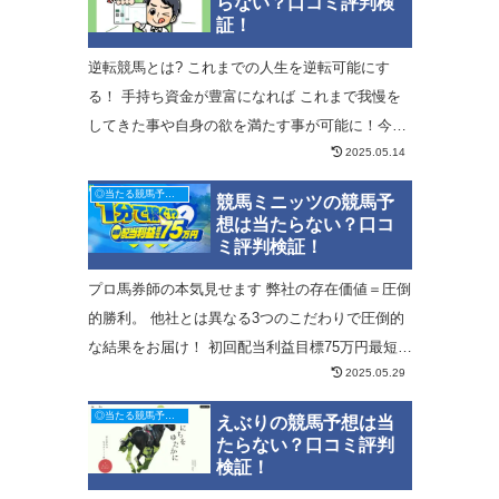
らない？口コミ評判検
証！
逆転競馬とは? これまでの人生を逆転可能にす
る！ 手持ち資金が豊富になれば これまで我慢を
してきた事や自身の欲を満たす事が可能に！今、
2025.05.14
注目を集める競馬投資 競馬の醍醐味は高額配当！
配当金が明確！数分で勝負がつく！情報強者が断
◎当たる競馬予想サイト
競馬ミニッツの競馬予
然有利
想は当たらない？口コ
ミ評判検証！
プロ馬券師の本気見せます 弊社の存在価値＝圧倒
的勝利。 他社とは異なる3つのこだわりで圧倒的
な結果をお届け！ 初回配当利益目標75万円最短1
2025.05.29
分で目標達成 会員様を圧倒的勝ち組へと導きます
◎当たる競馬予想サイト
えぶりの競馬予想は当
たらない？口コミ評判
検証！