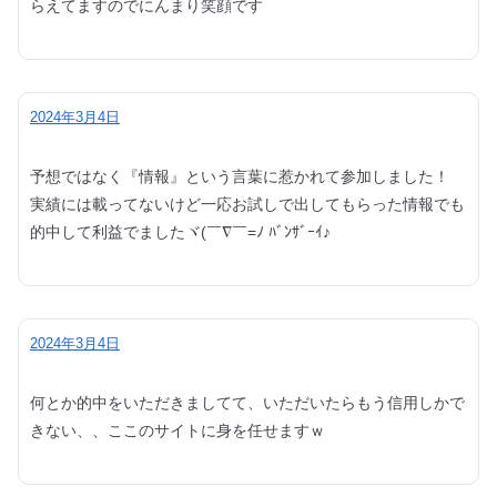
らえてますのでにんまり笑顔です
2024年3月4日
予想ではなく『情報』という言葉に惹かれて参加しました！
実績には載ってないけど一応お試しで出してもらった情報でも
的中して利益でましたヾ(￣∇￣=ﾉ ﾊﾞﾝｻﾞｰｲ♪
2024年3月4日
何とか的中をいただきましてて、いただいたらもう信用しかで
きない、、ここのサイトに身を任せますｗ