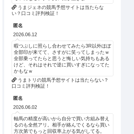
うまジェネの競馬予想サイトは当たらな
い？口コミ評判検証！
匿名
2026.06.12
暇つぶしに照らし合わせてみたら3R以外ほぼ
全部印が来てて、さすがに笑ってしまったｗ
全部乗ってたらと思うと悔しい気持ちもある
けど、それはそれで逆に買いすぎになってた
かもなｗ
うまトリの競馬予想サイトは当たらない？
口コミ評判検証！
匿名
2026.06.02
軸馬の精度が高いから自分で買い方組み替え
るのも全然アリ。相手が絡んでくるなら買い
方次第でもっと回収率上がる気がしてる。