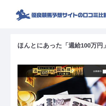
ほんとにあった「週給100万