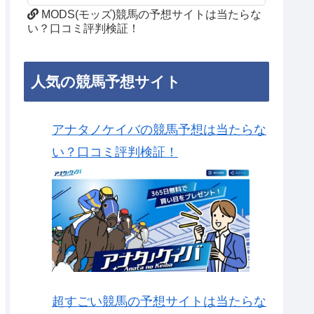
MODS(モッズ)競馬の予想サイトは当たらな
い？口コミ評判検証！
人気の競馬予想サイト
アナタノケイバの競馬予想は当たらな
い？口コミ評判検証！
超すごい競馬の予想サイトは当たらな