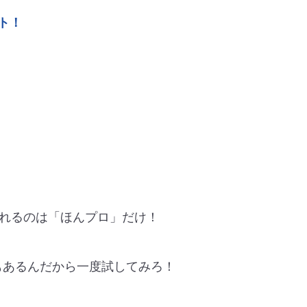
ト！
！
見れるのは「ほんプロ」だけ！
もあるんだから一度試してみろ！