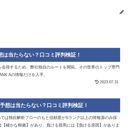
予想は当たらない？口コミ評判検証！
を会得するため、弊社独自のルートを開拓。その世界のトップ専門
ANK Aの情報だけを入手。
2023.07.31
の競馬予想は当たらない？口コミ評判検証！
IBAでは独自解析フローのもと信頼度がSランク以上の情報源のみ採
は【確かな根拠】があり、負ける競馬には【負ける原因】がありま