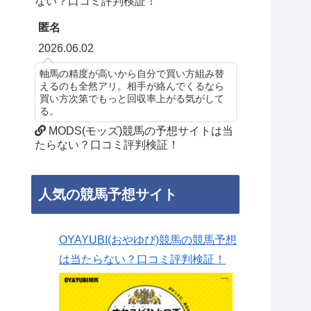
ない？口コミ評判検証！
匿名
2026.06.02
軸馬の精度が高いから自分で買い方組み替
えるのも全然アリ。相手が絡んでくるなら
買い方次第でもっと回収率上がる気がして
る。
MODS(モッズ)競馬の予想サイトは当
たらない？口コミ評判検証！
人気の競馬予想サイト
OYAYUBI(おやゆび)競馬の競馬予想
は当たらない？口コミ評判検証！