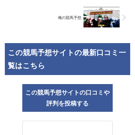
俺の競馬予想
この競馬予想サイトの最新口コミ一
覧はこちら
この競馬予想サイトの口コミや
評判を投稿する