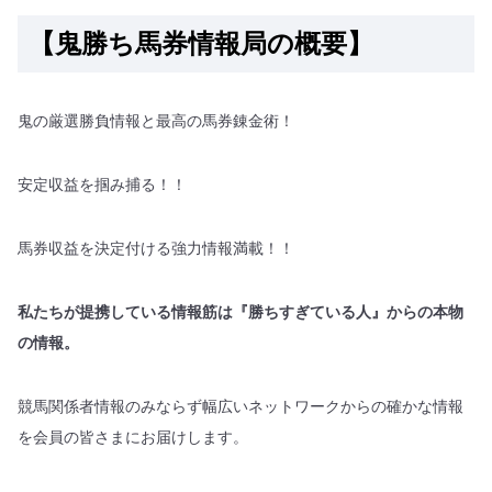
【鬼勝ち馬券情報局の概要】
鬼の厳選勝負情報と最高の馬券錬金術！
安定収益を掴み捕る！！
馬券収益を決定付ける強力情報満載！！
私たちが提携している情報筋は『勝ちすぎている人』からの本物
の情報。
競馬関係者情報のみならず幅広いネットワークからの確かな情報
を会員の皆さまにお届けします。