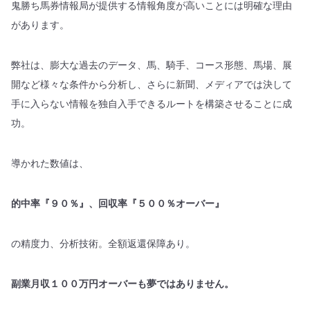
鬼勝ち馬券情報局が提供する情報角度が高いことには明確な理由
があります。
弊社は、膨大な過去のデータ、馬、騎手、コース形態、馬場、展
開など様々な条件から分析し、さらに新聞、メディアでは決して
手に入らない情報を独自入手できるルートを構築させることに成
功。
導かれた数値は、
的中率『９０％』、回収率『５００％オーバー』
の精度力、分析技術。全額返還保障あり。
副業月収１００万円オーバーも夢ではありません。