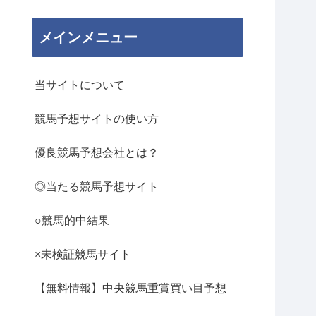
メインメニュー
当サイトについて
競馬予想サイトの使い方
優良競馬予想会社とは？
◎当たる競馬予想サイト
○競馬的中結果
×未検証競馬サイト
【無料情報】中央競馬重賞買い目予想