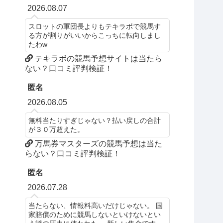
2026.08.07
スロットの軍団長よりもテキラボで競馬す
る方が割りがいいからこっちに転向しまし
たわw
テキラボの競馬予想サイトは当たら
ない？口コミ評判検証！
匿名
2026.08.05
無料当たりすぎじゃない？払い戻しの合計
が３０万超えた。
万馬券マスターズの競馬予想は当た
らない？口コミ評判検証！
匿名
2026.07.28
当たらない、情報料高いだけじゃない。 国
家賠償のために競馬しないといけないとい