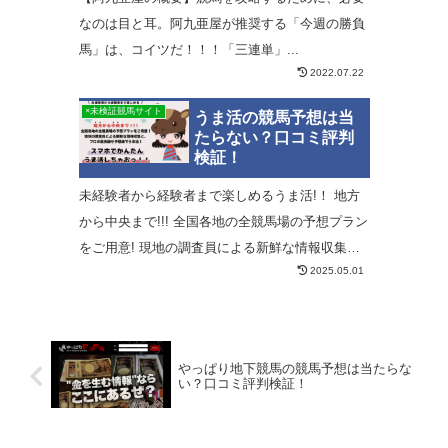
なのは目と耳。阿九亜屋が推奨する「今週の勝負
馬」は、コイツだ！！！「三連単」...
2022.07.22
×未検証競馬サイト
うま活の競馬予想は当
たらない？口コミ評判
検証！
未経験者から経験者まで楽しめるうま活!！ 地方
から中央まで!!! 全国各地の全競馬場の予想プラン
をご用意! 現地の調査員による新鮮な情報収集
2025.05.01
と、プロの馬券師や予想師でうま活! スマホでか
んたんうま活しちゃおっ!!
やっぱり地下競馬の競馬予想は当たらな
い？口コミ評判検証！