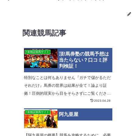
関連競馬記事
×未検証競馬サイト
頂!馬券塾の競馬予想は
当たらない？口コミ評
判検証！
特別なことは何もありません『ガチで儲かるただ
それだけ』馬券の世界は結果が全て！論より証
拠！圧倒的現実から目をそらさずにご覧くださ
2023.04.28
い。馬券を極めること、それ即ち…金儲けを極め
ること
×未検証競馬サイト
阿九亜屋
【阿九亜屋の概要】競馬を攻略するために、必要