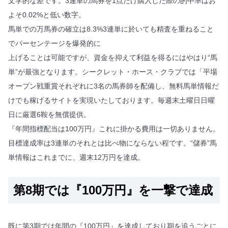
文学的な差です。3連単の馬券を1点だけ購入した際の的中率はお
よそ0.02%と低い数字。
馬単での万馬券の確立は8.3%3連単に於いても精査を重ねること
でパーセンテージを爆発的に
上げることは可能ですが、資金を抑えて利益を得るにはやはり“馬
単”が最強となります。シークレット・ホース・クラブでは「平場
オープン戦重賞それぞれに3名の馬券師を配備し、無料馬単情報だ
けでも稼げるサイトを実現いたしております。毎週末土曜日日曜
日に厳選6鞍を無償提供。
『年間指標配当は100万円』これに掛かる費用は一切ありません。
目標達成率は3連単のそれとは比べ物にならない程です。“儲券”馬
単情報はこれまでに、週末12万円を達成。
第8期では『100万円』を一撃で達成
既に第3期では年間の『100万円』を達成しており期を追うごとに