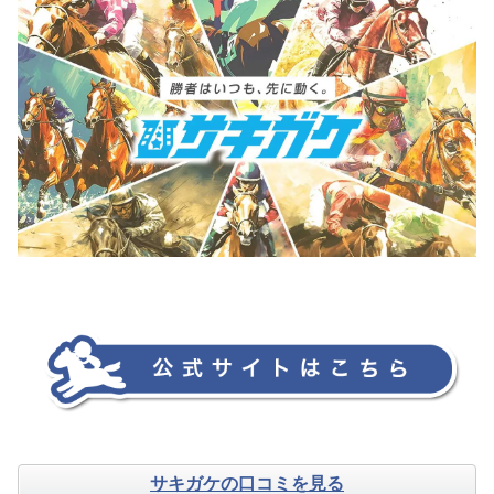
サキガケの口コミを見る