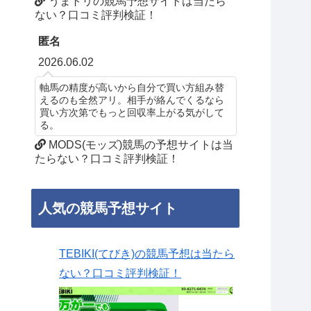
うまトリの競馬予想サイトは当たら
ない？口コミ評判検証！
匿名
2026.06.02
軸馬の精度が高いから自分で買い方組み替
えるのも全然アリ。相手が絡んでくるなら
買い方次第でもっと回収率上がる気がして
る。
MODS(モッズ)競馬の予想サイトは当
たらない？口コミ評判検証！
人気の競馬予想サイト
TEBIKI(てびき)の競馬予想は当たら
ない？口コミ評判検証！