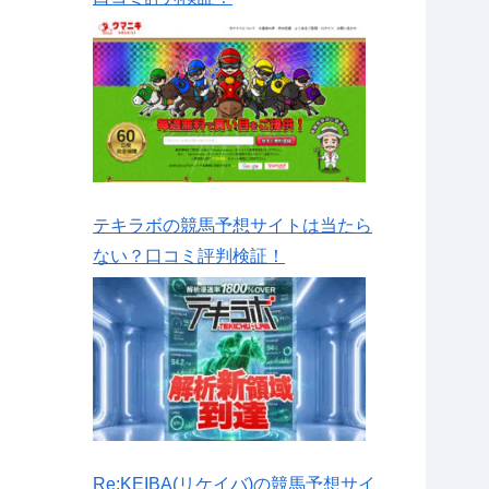
テキラボの競馬予想サイトは当たら
ない？口コミ評判検証！
Re:KEIBA(リケイバ)の競馬予想サイ