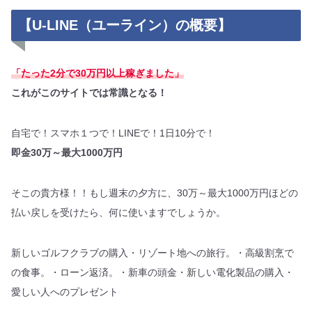
【U-LINE（ユーライン）の概要】
「たった2分で30万円以上稼ぎました」
これがこのサイトでは常識となる！
自宅で！スマホ１つで！LINEで！1日10分で！
即金30万～最大1000万円
そこの貴方様！！もし週末の夕方に、30万～最大1000万円ほどの
払い戻しを受けたら、何に使いますでしょうか。
新しいゴルフクラブの購入・リゾート地への旅行。・高級割烹で
の食事。・ローン返済。・新車の頭金・新しい電化製品の購入・
愛しい人へのプレゼント