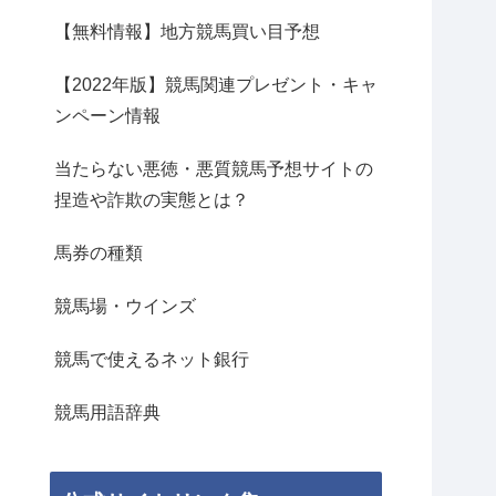
【無料情報】地方競馬買い目予想
【2022年版】競馬関連プレゼント・キャ
ンペーン情報
当たらない悪徳・悪質競馬予想サイトの
捏造や詐欺の実態とは？
馬券の種類
競馬場・ウインズ
競馬で使えるネット銀行
競馬用語辞典