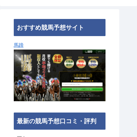
おすすめ競馬予想サイト
馬蹄
最新の競馬予想口コミ・評判