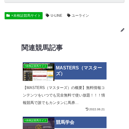
×未検証競馬サイト
U-LINE
ユーライン
関連競馬記事
×未検証競馬サイト
MASTERS（マスター
ズ）
【MASTERS（マスターズ）の概要】無料情報コ
ンテンツをいつでも完全無料で使い放題！！！情
報競馬で誰でもカンタンに馬券...
2022.06.21
×未検証競馬サイト
競馬学会