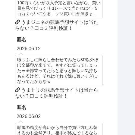
100万くらいが収入予定と言いながら、買い
目を見てびっくり 1レースで当たれば4・5
百万くらいになる、クソ買い目が届きま...
うまジェネの競馬予想サイトは当た
らない？口コミ評判検証！
匿名
2026.06.12
暇つぶしに照らし合わせてみたら3R以外ほ
ぼ全部印が来てて、さすがに笑ってしまっ
たｗ全部乗ってたらと思うと悔しい気持ち
もあるけど、それはそれで逆に買いすぎに
なってたかもなｗ
うまトリの競馬予想サイトは当たら
ない？口コミ評判検証！
匿名
2026.06.02
軸馬の精度が高いから自分で買い方組み替
えるのも全然アリ。相手が絡んでくるなら