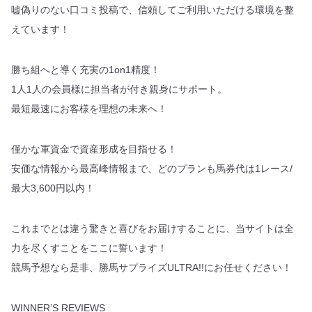
嘘偽りのない口コミ投稿で、信頼してご利用いただける環境を整
えています！
勝ち組へと導く充実の1on1精度！
1人1人の会員様に担当者が付き親身にサポート。
最短最速にお客様を理想の未来へ！
僅かな軍資金で資産形成を目指せる！
安価な情報から最高峰情報まで、どのプランも馬券代は1レース/
最大3,600円以内！
これまでとは違う驚きと喜びをお届けすることに、当サイトは全
力を尽くすことをここに誓います！
競馬予想なら是非、勝馬サプライズULTRA!!にお任せください！
WINNER’S REVIEWS