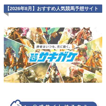
【2026年8月】おすすめ人気競馬予想サイト