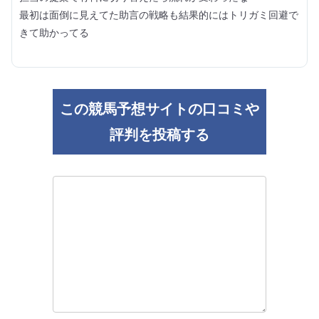
最初は面倒に見えてた助言の戦略も結果的にはトリガミ回避で
きて助かってる
この競馬予想サイトの口コミや
評判を投稿する