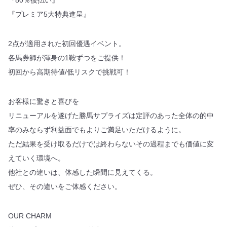
『80％後払い』
『プレミア5大特典進呈』
2点が適用された初回優遇イベント。
各馬券師が渾身の1鞍ずつをご提供！
初回から高期待値/低リスクで挑戦可！
お客様に驚きと喜びを
リニューアルを遂げた勝馬サプライズは定評のあった全体の的中
率のみならず利益面でもよりご満足いただけるように。
ただ結果を受け取るだけでは終わらないその過程までも価値に変
えていく環境へ。
他社との違いは、体感した瞬間に見えてくる。
ぜひ、その違いをご体感ください。
OUR CHARM