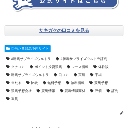
サキガケの口コミを見る
◎当たる競馬予想サイト
#勝馬サプライズウルトラ
#勝馬サプライズウルトラ評判
クチコミ
ポイント投資競馬
レース情報
体験談
勝馬サプライズウルトラ
口コミ
実績
平場
当たる
比較
無料予想
無料情報
競馬予想
競馬予想会社
競馬情報
競馬情報商材
評価
評判
重賞