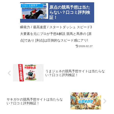
等全て無料でお試し頂けます!!
◎当たる競馬予想サイト
原点の競馬予想は当た
らない？口コミ評判検
証！
瞬発力 / 最高速度 / スタートダッシュ スピード3
大要素を元にプロが予想&解説 競馬と馬券の [原
点]であり [利点]は圧倒的なスピード感にアリ!
2026.02.27
うまジェネの競馬予想サイトは当たらな
い？口コミ評判検証！
サキガケの競馬予想サイトは当たらな
い？口コミ評判検証！