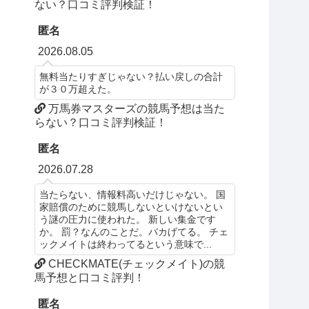
ない？口コミ評判検証！
匿名
2026.08.05
無料当たりすぎじゃない？払い戻しの合計
が３０万超えた。
万馬券マスターズの競馬予想は当た
らない？口コミ評判検証！
匿名
2026.07.28
当たらない、情報料高いだけじゃない。 国
家賠償のために競馬しないといけないとい
う謎の圧力に使われた。 新しい集金です
か。 罰？なんのことだ。バカげてる。 チェ
ックメイトは終わってるという意味で...
CHECKMATE(チェックメイト)の競
馬予想と口コミ評判！
匿名