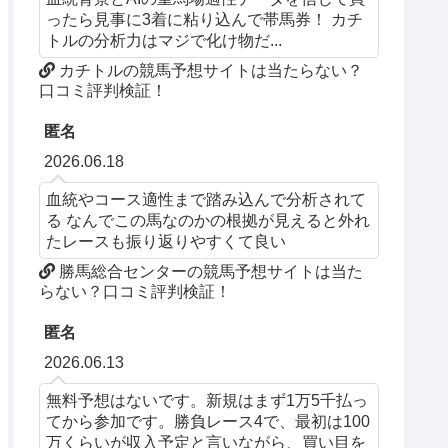
ったら見事に3着に粘り込んで帯馬券！ カチ
トルの分析力はマジで化け物だ...
カチトルの競馬予想サイトは当たらない？
口コミ評判検証！
匿名
2026.06.18
血統やコース適性まで踏み込んで分析されて
る なんでこの馬なのかの根拠が見えると外れ
たレースも振り返りやすくて良い
勝馬総合センターの競馬予想サイトは当た
らない？口コミ評判検証！
匿名
2026.06.13
無料予想はないです。新規はまず1万5千払っ
てから参加です。勝負レース4で、最初は100
万くらいが収入予定と言いながら、買い目を