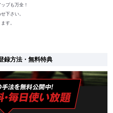
アップも万全！
わせ下さい。
きます。
)の登録方法・無料特典