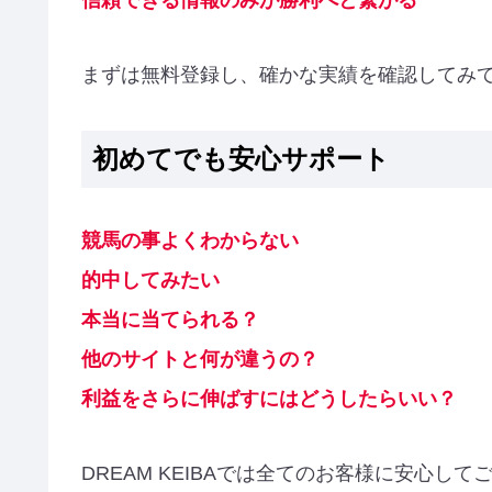
まずは無料登録し、確かな実績を確認してみ
初めてでも安心サポート
競馬の事よくわからない
的中してみたい
本当に当てられる？
他のサイトと何が違うの？
利益をさらに伸ばすにはどうしたらいい？
DREAM KEIBAでは全てのお客様に安心