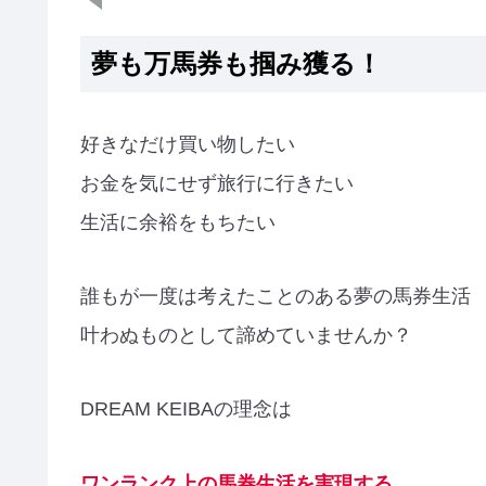
夢も万馬券も掴み獲る！
好きなだけ買い物したい
お金を気にせず旅行に行きたい
生活に余裕をもちたい
誰もが一度は考えたことのある夢の馬券生活
叶わぬものとして諦めていませんか？
DREAM KEIBAの理念は
ワンランク上の馬券生活を実現する