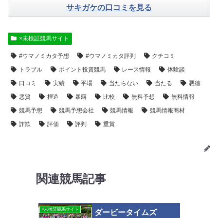
サキガケの口コミを見る
×未検証競馬サイト
#ウマノミカタ予想
#ウマノミカタ評判
クチコミ
トラブル
ポイント投資競馬
レース情報
体験談
口コミ
実績
平場
当たらない
当たる
悪徳
悪質
捏造
暴露
比較
無料予想
無料情報
競馬予想
競馬予想会社
競馬情報
競馬情報商材
詐欺
評価
評判
重賞
関連競馬記事
×未検証競馬サイト
ダービータイムズ