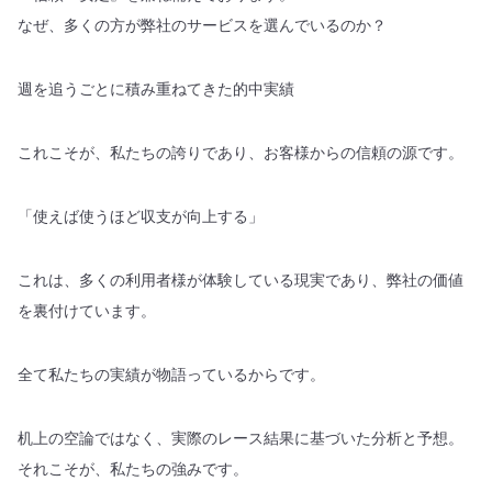
なぜ、多くの方が弊社のサービスを選んでいるのか？
週を追うごとに積み重ねてきた的中実績
これこそが、私たちの誇りであり、お客様からの信頼の源です。
「使えば使うほど収支が向上する」
これは、多くの利用者様が体験している現実であり、弊社の価値
を裏付けています。
全て私たちの実績が物語っているからです。
机上の空論ではなく、実際のレース結果に基づいた分析と予想。
それこそが、私たちの強みです。