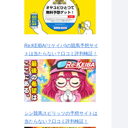
Re:KEIBA(リケイバ)の競馬予想サイ
トは当たらない？口コミ評判検証！
シン競馬スピリッツの予想サイトは
当たらない？口コミ評判検証！