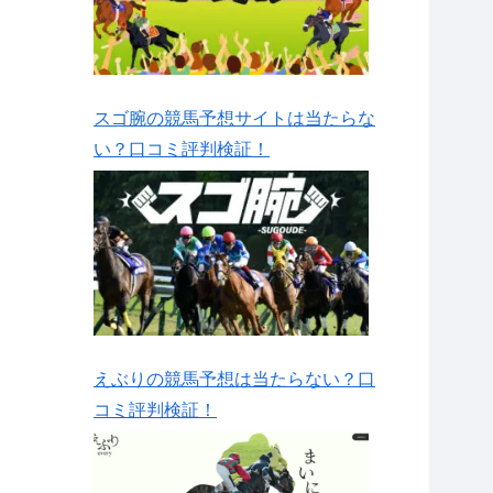
スゴ腕の競馬予想サイトは当たらな
い？口コミ評判検証！
えぶりの競馬予想は当たらない？口
コミ評判検証！