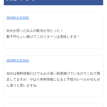
2024年11月18日
自分が思った以上の配当が当たった！
数千円ちょい賭けてこのリターンは美味しすぎ！
2024年11月15日
自分は無料情報だけでもお小遣い程度稼げているのでこれで満
足してますが、やはり有料情報になると予想のレベルがぜんぜ
ん違うと思いますね