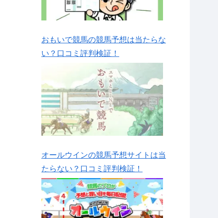
おもいで競馬の競馬予想は当たらな
い？口コミ評判検証！
オールウインの競馬予想サイトは当
たらない？口コミ評判検証！