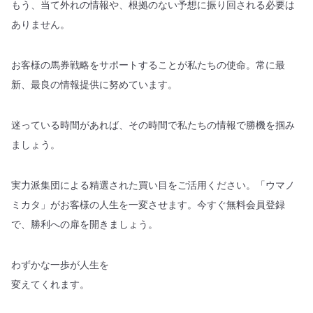
もう、当て外れの情報や、根拠のない予想に振り回される必要は
ありません。
お客様の馬券戦略をサポートすることが私たちの使命。常に最
新、最良の情報提供に努めています。
迷っている時間があれば、その時間で私たちの情報で勝機を掴み
ましょう。
実力派集団による精選された買い目をご活用ください。「ウマノ
ミカタ」がお客様の人生を一変させます。今すぐ無料会員登録
で、勝利への扉を開きましょう。
わずかな一歩が人生を
変えてくれます。