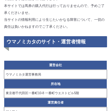
本サイトでは馬券の購入代行は行っておりませんので、予めご了
承くださいませ。
当サイトの情報利用により生じたいかなる障害について、一切の
責任は負いかねますのでご了承ください。
ウマノミカタのサイト・運営者情報
運営会社
ウマノミカタ運営事務局
所在地
東京都千代田区一番町10-8 一番町ウエストビル5階
運営責任者