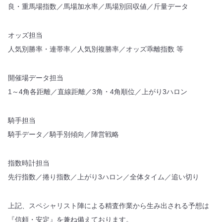
良・重馬場指数／馬場加水率／馬場別回収値／斤量データ
オッズ担当
人気別勝率・連帯率／人気別複勝率／オッズ乖離指数 等
開催場データ担当
1～4角各距離／直線距離／3角・4角順位／上がり3ハロン
騎手担当
騎手データ／騎手別傾向／陣営戦略
指数時計担当
先行指数／捲り指数／上がり3ハロン／全体タイム／追い切り
上記、スペシャリスト陣による精査作業から生み出される予想は
『信頼・安定』を兼ね備えております。