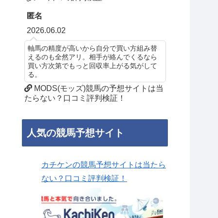
匿名
2026.06.02
軸馬の精度が高いから自分で買い方組み替
えるのも全然アリ。相手が絡んでくるなら
買い方次第でもっと回収率上がる気がして
る。
MODS(モッズ)競馬の予想サイトは当
たらない？口コミ評判検証！
人気の競馬予想サイト
カチケンの競馬予想サイトは当たら
ない？口コミ評判検証！