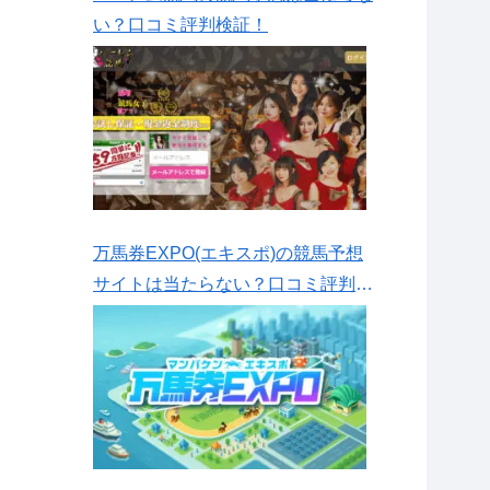
い？口コミ評判検証！
万馬券EXPO(エキスポ)の競馬予想
サイトは当たらない？口コミ評判検
証！