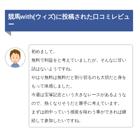
競馬with(ウィズ)に投稿された口コミレビュ
ー
初めまして。
無料で利益をと考えていましたが、そんなに甘い
話はないようですね。
やはり無料は無料だと割り切るのも大切だと身を
もって体感しました。
今週は宝塚記念という大きなレースがあるような
ので、熱くなりそうだと勝手に考えています。
まずは的中っていう感覚を味わう事ができれば継
続して参加したいですね。