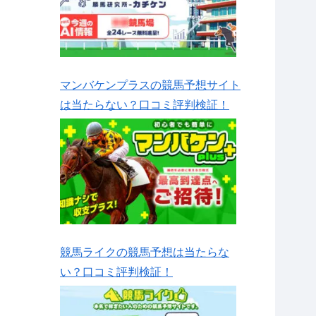
マンバケンプラスの競馬予想サイト
は当たらない？口コミ評判検証！
競馬ライクの競馬予想は当たらな
い？口コミ評判検証！