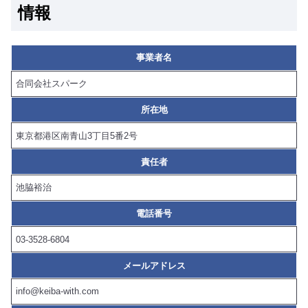
情報
事業者名
合同会社スパーク
所在地
東京都港区南青山3丁目5番2号
責任者
池脇裕治
電話番号
03-3528-6804
メールアドレス
info@keiba-with.com