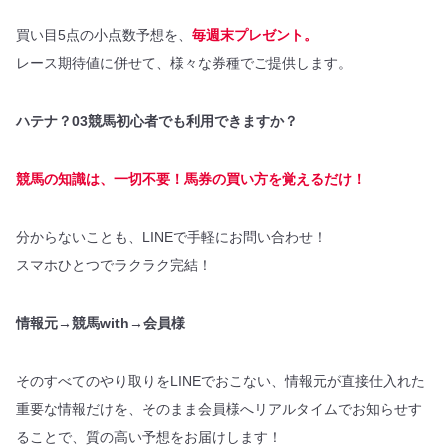
買い目5点の小点数予想を、
毎週末プレゼント。
レース期待値に併せて、様々な券種でご提供します。
ハテナ？03競馬初心者でも利用できますか？
競馬の知識は、一切不要！馬券の買い方を覚えるだけ！
分からないことも、LINEで手軽にお問い合わせ！
スマホひとつでラクラク完結！
情報元→競馬with→会員様
そのすべてのやり取りをLINEでおこない、情報元が直接仕入れた
重要な情報だけを、そのまま会員様へリアルタイムでお知らせす
ることで、質の高い予想をお届けします！