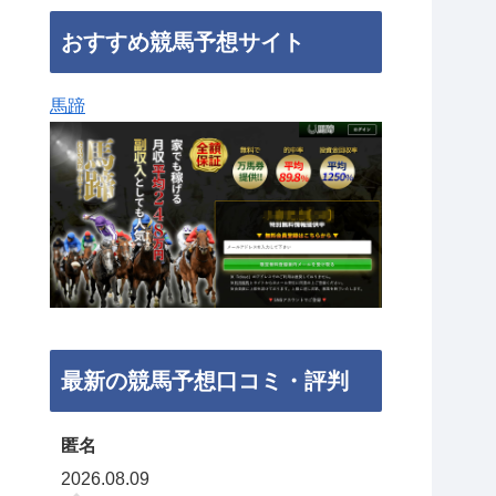
おすすめ競馬予想サイト
馬蹄
最新の競馬予想口コミ・評判
匿名
2026.08.09