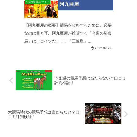
×未検証競馬サイト
阿九亜屋
【阿九亜屋の概要】競馬を攻略するために、必要
なのは目と耳。阿九亜屋が推奨する「今週の勝負
馬」は、コイツだ！！！「三連単」...
2022.07.22
うま通の競馬予想は当たらない？口コミ
評判検証！
大競馬時代の競馬予想は当たらない？口
コミ評判検証！