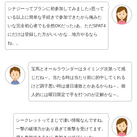
シナジーってプランに初参加してみました♪思って
いる以上に簡単な手続きで参加できたから俺みた
いな完全初心者でも全然OKだった♪あ、ただSPAT4
にだけは登録した方がいいかな…地方やるなら
ね。。
宝馬とオールラウンダーはタイミング次第って感
じだね～。当たる時は当たり前に的中してくれる
けど調子悪い時は連日連敗とかあるからね～。個
人的には曜日限定で手を打つのが正解かな～。
シークレットってまじで凄い情報なんですね。
一撃の破壊力があり過ぎて衝撃を受けてます。