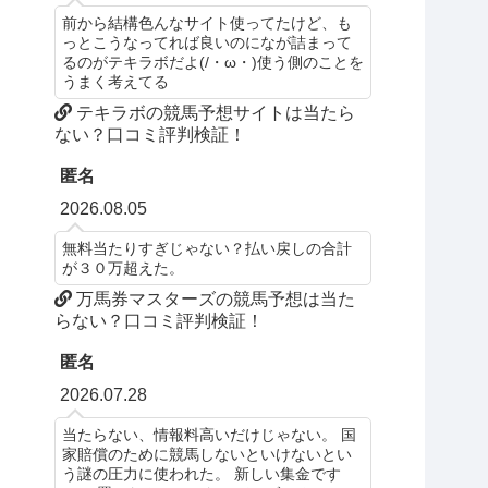
前から結構色んなサイト使ってたけど、も
っとこうなってれば良いのになが詰まって
るのがテキラボだよ(/・ω・)使う側のことを
うまく考えてる
テキラボの競馬予想サイトは当たら
ない？口コミ評判検証！
匿名
2026.08.05
無料当たりすぎじゃない？払い戻しの合計
が３０万超えた。
万馬券マスターズの競馬予想は当た
らない？口コミ評判検証！
匿名
2026.07.28
当たらない、情報料高いだけじゃない。 国
家賠償のために競馬しないといけないとい
う謎の圧力に使われた。 新しい集金です