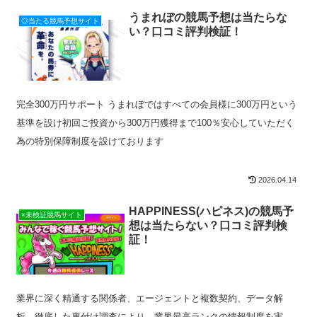
うまれぼの競馬予想は当たらな
◎当たる競馬予想サイト
い？口コミ評判検証！
完全300万円サポート うまれぼではすべての会員様に300万円という
基準を設け初回ご投資から300万円獲得まで100％安心していただく
為の特別保障制度を設けております
2026.04.14
HAPPINESS(ハピネス)の競馬予
×未検証競馬サイト
想は当たらない？口コミ評判検
証！
業界に深く精通する関係者、エージェントと複数契約、データ解
析、徹底した裏付け調査により、業界最高ランクの情報制度を実