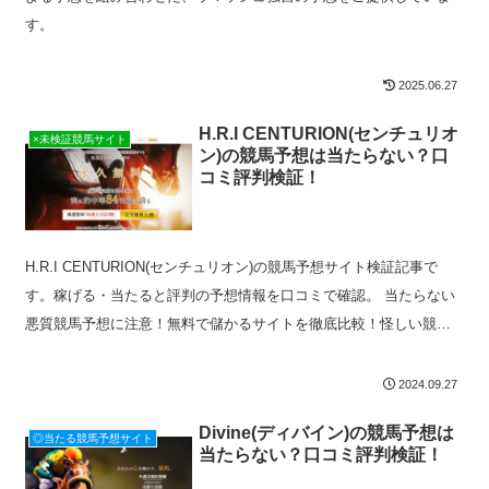
す。
2025.06.27
H.R.I CENTURION(センチュリオ
×未検証競馬サイト
ン)の競馬予想は当たらない？口
コミ評判検証！
H.R.I CENTURION(センチュリオン)の競馬予想サイト検証記事で
す。稼げる・当たると評判の予想情報を口コミで確認。 当たらない
悪質競馬予想に注意！無料で儲かるサイトを徹底比較！怪しい競馬
予想詐欺の実態を見破れ！
2024.09.27
Divine(ディバイン)の競馬予想は
◎当たる競馬予想サイト
当たらない？口コミ評判検証！