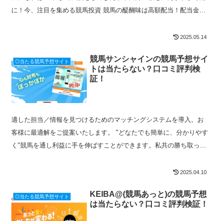
に！今、注目を集める競馬投資 競馬の醍醐味は高額配当！配当金が
明確！数分で勝負がつく！情報強者が断然有利
2025.05.14
競馬サンシャインの競馬予想サイ
◎当たる競馬予想サイト
トは当たらない？口コミ評判検
証！
適した担当／情報を見つけるためのマッチングシステムを導入。お
客様に最適解をご提案いたします。 "どなたでも簡単に、分かりやす
く"競馬を通し利益に手を伸ばすことができます。私共の勝ち取って
きた結果をご覧ください！
2025.04.10
KEIBA@(競馬あっと)の競馬予想
◎当たる競馬予想サイト
は当たらない？口コミ評判検証！