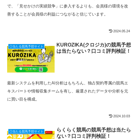
で、「見せかけの実績競争」に参入するよりも、会員様の環境を改
善することが会員様の利益につながると信じています。
2024.05.24
KUROZIKA(クロジカ)の競馬予想
◎当たる競馬予想サイト
は当たらない？口コミ評判検証！
最新システムを利用したAI分析はもちろん、独占契約専属の競馬エ
キスパートや情報収集チームを有し、厳選されたデータや分析を元
に買い目を構成。
2024.10.03
らくらく競馬の競馬予想は当たら
◎当たる競馬予想サイト
ない？口コミ評判検証！