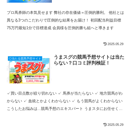
プロ馬券師の本気見せます 弊社の存在価値＝圧倒的勝利。 他社とは
異なる3つのこだわりで圧倒的な結果をお届け！ 初回配当利益目標
75万円最短1分で目標達成 会員様を圧倒的勝ち組へと導きます
2025.05.29
うまスグの競馬予想サイトは当た
◎当たる競馬予想サイト
らない？口コミ評判検証！
✓買い目点数が絞り切れない ✓ 馬券が当たらない ✓ 地方競馬がわ
からない ✓ 血統とかよくわからない ✓ もう競馬がよくわからない
こうしたお悩みは...競馬予想のエキスパート うまスタにお任せくだ
さい!!
2025.05.29