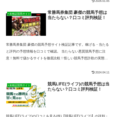
2026.01.05
常勝馬券集団 豪傑の競馬予想は
×未検証競馬サイト
当たらない？口コミ評判検証！
常勝馬券集団 豪傑の競馬予想サイト検証記事です。稼げる・当たる
と評判の予想情報を口コミで確認。 当たらない悪質競馬予想に注
意！無料で儲かるサイトを徹底比較！怪しい競馬予想詐欺の実態を
見破れ！
2024.04.11
競馬LIFE(ライフ)の競馬予想は当
×未検証競馬サイト
たらない？口コミ評判検証！
競馬LIFE(ライフ)の口コミを見る(件)【競馬LIFE(ライフ)】の評判・