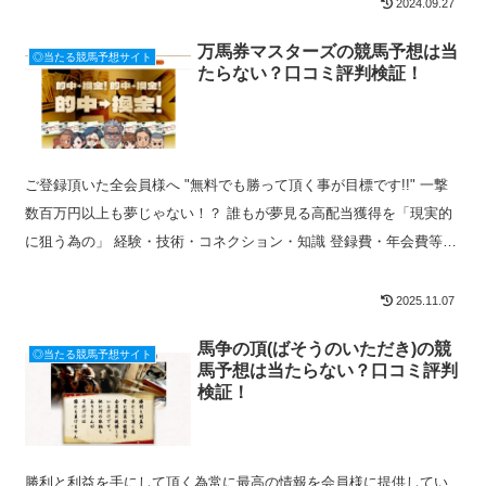
2024.09.27
万馬券マスターズの競馬予想は当
◎当たる競馬予想サイト
たらない？口コミ評判検証！
ご登録頂いた全会員様へ "無料でも勝って頂く事が目標です!!" 一撃
数百万円以上も夢じゃない！？ 誰もが夢見る高配当獲得を「現実的
に狙う為の」 経験・技術・コネクション・知識 登録費・年会費等全
て無料でお試し頂けます!!
2025.11.07
馬争の頂(ばそうのいただき)の競
◎当たる競馬予想サイト
馬予想は当たらない？口コミ評判
検証！
勝利と利益を手にして頂く為常に最高の情報を会員様に提供してい