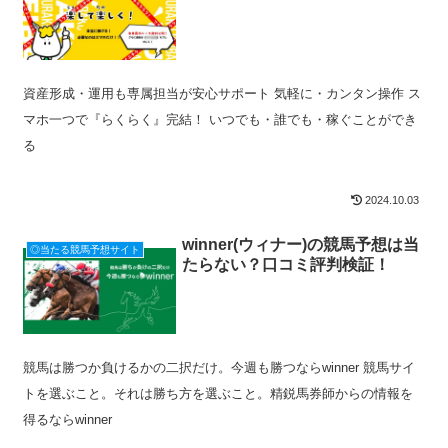
資産形成・運用も専属担当が安心サポート 気軽に・カンタン操作 ス
マホ一つで『らくらく』完結！ いつでも・誰でも・稼ぐことができ
る
2024.10.03
winner(ウィナー)の競馬予想は当
◎当たる競馬予想サイト
たらない？口コミ評判検証！
競馬は勝つか負けるかの二択だけ。今週も勝つならwinner 競馬サイ
トを選ぶこと。それは勝ち方を選ぶこと。精鋭馬券師からの情報を
得るならwinner