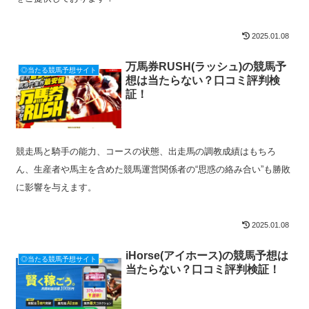
2025.01.08
万馬券RUSH(ラッシュ)の競馬予
◎当たる競馬予想サイト
想は当たらない？口コミ評判検
証！
競走馬と騎手の能力、コースの状態、出走馬の調教成績はもちろ
ん、生産者や馬主を含めた競馬運営関係者の“思惑の絡み合い”も勝敗
に影響を与えます。
2025.01.08
iHorse(アイホース)の競馬予想は
◎当たる競馬予想サイト
当たらない？口コミ評判検証！