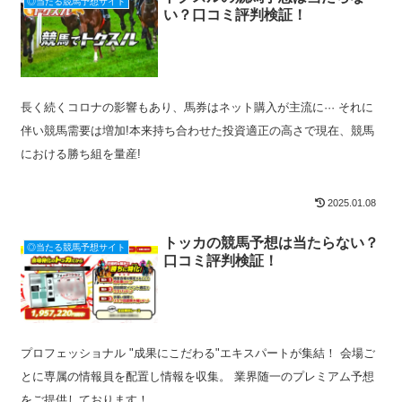
◎当たる競馬予想サイト
い？口コミ評判検証！
長く続くコロナの影響もあり、馬券はネット購入が主流に··· それに
伴い競馬需要は増加!本来持ち合わせた投資適正の高さで現在、競馬
における勝ち組を量産!
2025.01.08
トッカの競馬予想は当たらない？
◎当たる競馬予想サイト
口コミ評判検証！
プロフェッショナル "成果にこだわる"エキスパートが集結！ 会場ご
とに専属の情報員を配置し情報を収集。 業界随一のプレミアム予想
をご提供しております！