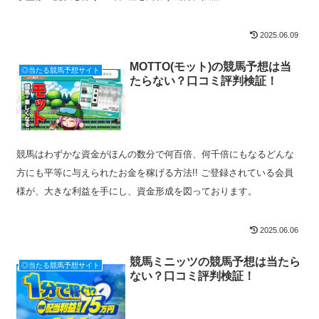
2025.06.09
MOTTO(モット)の競馬予想は当
◎当たる競馬予想サイト
たらない？口コミ評判検証！
競馬はわずかな資金がほんの数分で何百倍、何千倍にもなるどんな
方にも平等に与えられたお金を稼げる方法!! ご登録されている会員
様が、大きな利益を手にし、資金形成を図っております。
2025.06.06
競馬ミニッツの競馬予想は当たら
◎当たる競馬予想サイト
ない？口コミ評判検証！