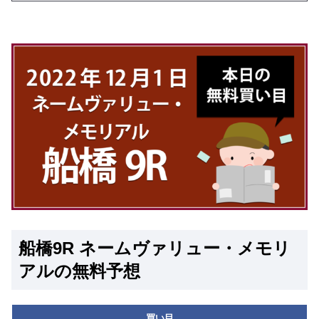
船橋9R ネームヴァリュー・メモリ
アルの無料予想
買い目