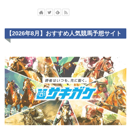
【2026年8月】おすすめ人気競馬予想サイト