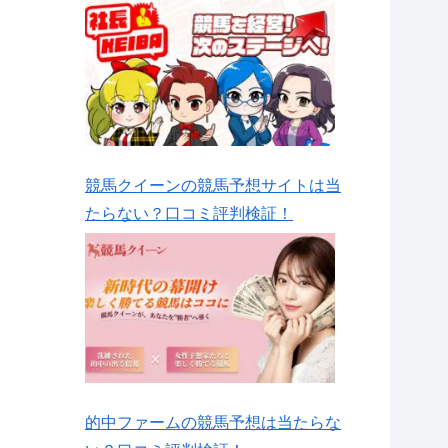
競馬クイーンの競馬予想サイトは当
たらない？口コミ評判検証！
的中ファームの競馬予想は当たらな