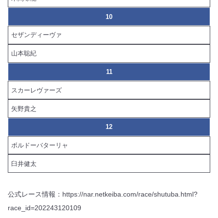
10
セザンディーヴァ
山本聡紀
11
スカーレヴァーズ
矢野貴之
12
ボルドーバターリャ
臼井健太
公式レース情報：https://nar.netkeiba.com/race/shutuba.html?
race_id=202243120109