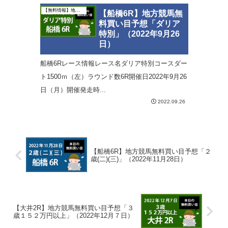
【無料情報】地方競馬買い目予想
【船橋6R】地方競馬無
料買い目予想「ダリア
特別」（2022年9月26
日）
船橋6Rレース情報レース名ダリア特別コースダー
ト1500ｍ（左）ラウンド数6R開催日2022年9月26
日（月）開催発走時...
2022.09.26
【船橋6R】地方競馬無料買い目予想「２
歳(二)(三)」（2022年11月28日）
【大井2R】地方競馬無料買い目予想「３
歳１５２万円以上」（2022年12月７日）