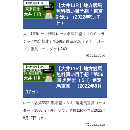
【無料情報】地方競馬買い目予想
【大井11R】地方競馬
無料買い目予想「東京
記念」（2022年9月7
日）
大井11Rレース情報レース名報知盃（ＪＢＣクラ
シック指定競走）第59回 東京記念（ＳI） オー
プン重賞コースダート240...
2022.09.07
【無料情報】地方競馬買い目予想
【大井11R】地方競馬
無料買い目予想「第56
回 黒潮盃（ＳII）選定
馬重賞」（2022年8月
17日）
レース名第56回 黒潮盃（ＳII）選定馬重賞コース
ダート1800ｍ（外）ラウンド数11R開催日2022年
8月17日（水）...
2022.08.26