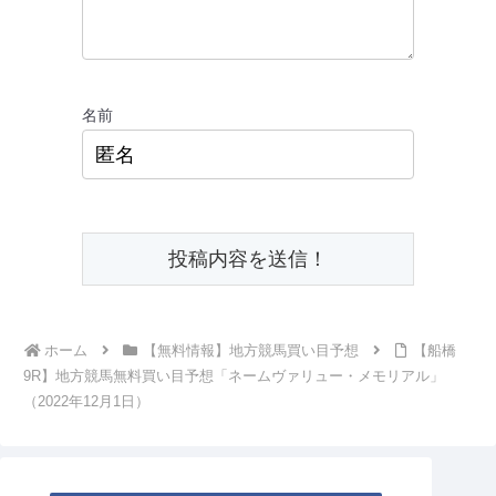
名前
ホーム
【無料情報】地方競馬買い目予想
【船橋
9R】地方競馬無料買い目予想「ネームヴァリュー・メモリアル」
（2022年12月1日）