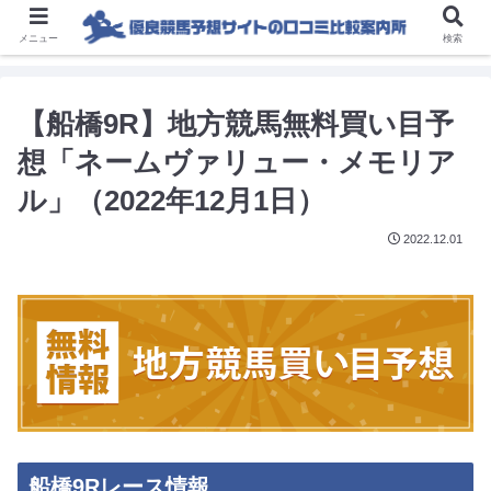
メニュー
検索
【船橋9R】地方競馬無料買い目予
想「ネームヴァリュー・メモリア
ル」（2022年12月1日）
2022.12.01
船橋9Rレース情報