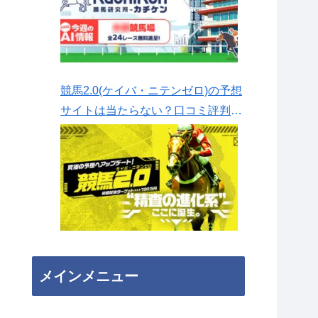
競馬2.0(ケイバ・ニテンゼロ)の予想
サイトは当たらない？口コミ評判検
証！
メインメニュー