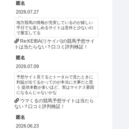
匿名
2026.07.27
地方競馬の情報が充実しているのが嬉しい
平日でも楽しめるサイトは意外と少ないの
で重宝してる
Re:KEIBA(リケイバ)の競馬予想サイ
トは当たらない？口コミ評判検証！
匿名
2026.07.09
予想サイト見てるとトータルで見たときに
利益が出てるかってのが本当に大事だと思
う 提供本数が多いほど、実はマイナス要因
になるんじゃないかな
ウマくるの競馬予想サイトは当たら
ない？口コミ評判検証！
匿名
2026.06.23