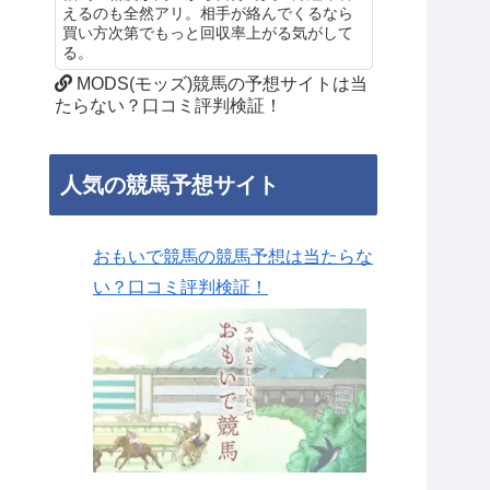
えるのも全然アリ。相手が絡んでくるなら
買い方次第でもっと回収率上がる気がして
る。
MODS(モッズ)競馬の予想サイトは当
たらない？口コミ評判検証！
人気の競馬予想サイト
おもいで競馬の競馬予想は当たらな
い？口コミ評判検証！