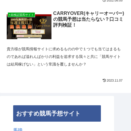
2022.08.05
CARRYOVER(キャリーオーバー)
×未検証競馬サイト
の競馬予想は当たらない？口コミ
評判検証！
貴方様が競馬情報サイトに求めるものの中で１つでも当てはまるも
のであれば溢れんばかりの利益を追求する我々と共に「競馬サイト
は結局稼げない」という常識を覆しませんか？
2023.11.07
おすすめ競馬予想サイト
馬蹄