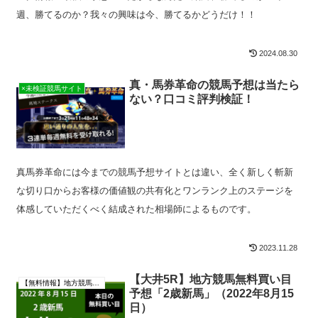
週、勝てるのか？我々の興味は今、勝てるかどうだけ！！
2024.08.30
真・馬券革命の競馬予想は当たら
×未検証競馬サイト
ない？口コミ評判検証！
真馬券革命には今までの競馬予想サイトとは違い、全く新しく斬新
な切り口からお客様の価値観の共有化とワンランク上のステージを
体感していただくべく結成された相場師によるものです。
2023.11.28
【大井5R】地方競馬無料買い目
【無料情報】地方競馬買い目予想
予想「2歳新馬」（2022年8月15
日）